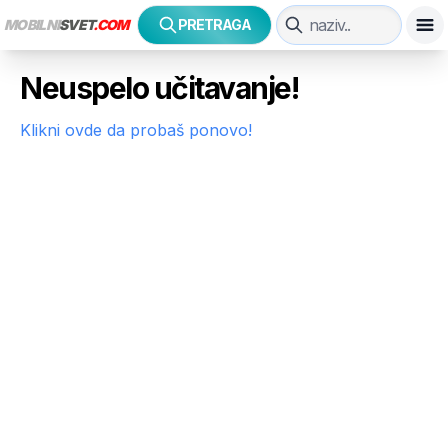
MOBILNI
SVET
.COM
PRETRAGA
Neuspelo učitavanje!
Klikni ovde da probaš ponovo!