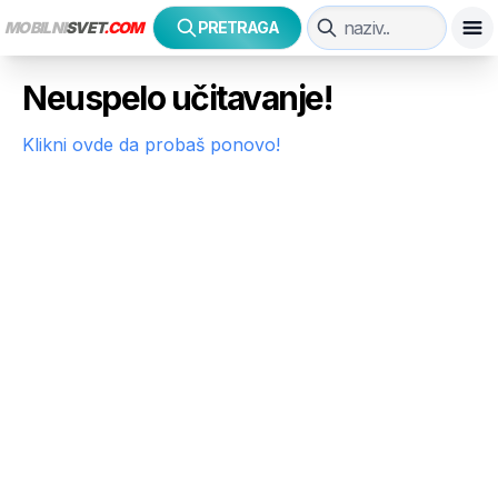
MOBILNI
SVET
.COM
PRETRAGA
Neuspelo učitavanje!
Klikni ovde da probaš ponovo!