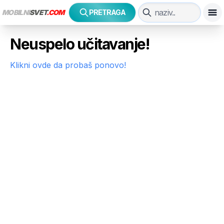
MOBILNI
SVET
.COM
PRETRAGA
Neuspelo učitavanje!
Klikni ovde da probaš ponovo!