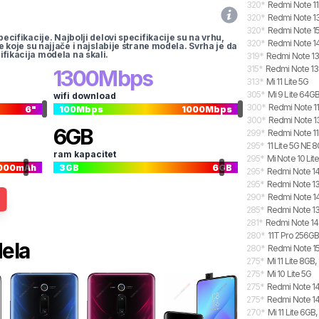
320
*
Redmi Note 1
320
*
Redmi Note 1
320
*
Redmi Note 15
pecifikacije. Najbolji delovi specifikacije su na vrhu,
320
*
Redmi Note 14
te koje su najjače i najslabije strane modela. Svrha je da
ifikacija modela na skali.
319
*
Redmi Note 13
315
*
Redmi Note 13 
1300
Mbps
313
*
Mi 11 Lite 5G
305
*
Mi 9 Lite 64G
wifi download
300
*
Redmi Note 11
6
"
100
Mbps
1000
Mbps
300
*
Redmi Note 13
6
GB
299
*
Redmi Note 11
295
*
11 Lite 5G NE 
ram kapacitet
295
*
Mi Note 10 Lit
000
mAh
3
GB
6
GB
295
*
Redmi Note 14
295
*
Redmi Note 13
290
*
Redmi Note 14
285
*
Redmi Note 13
281
*
Redmi Note 14
280
*
11T Pro 256G
dela
280
*
Redmi Note 15
275
*
Mi 11 Lite 8GB
275
*
Mi 10 Lite 5G
275
*
Redmi Note 14
275
*
Redmi Note 14
270
*
Mi 11 Lite 6GB