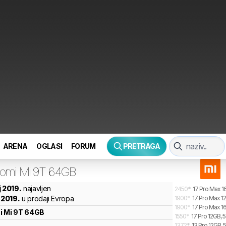
ARENA
OGLASI
FORUM
PRETRAGA
aomi
Mi 9T 64GB
j 2019.
najavljen
2450
*
17 Pro Max 1
n 2019.
u prodaji Evropa
1900
*
17 Pro Max 1
1900
*
17 Pro Max 1
i
Mi 9T 64GB
1550
*
17 Pro 12GB, 
1372
*
13 Pro 12GB, 