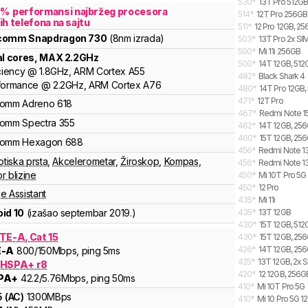
530
*
13T Pro 512GB
7
%
performansi najbržeg procesora
514
*
12T Pro 256GB
ih telefona na sajtu
511
*
12 Pro 12GB, 2
lcomm
Snapdragon
730
(8nm izrada)
503
*
13T Pro 2x SI
500
*
Mi 11i 256GB
al cores
, MAX
2.2
GHz
500
*
14T 12GB, 512G
ciency
@
1.8
GHz,
ARM
Cortex
A55
482
*
Black Shark 4
formance
@
2.2
GHz,
ARM
Cortex
A76
480
*
14T Pro 12GB,
471
*
12T Pro
comm
Adreno
618
467
*
Redmi Note 15
comm
Spectra
355
462
*
14T 12GB, 256G
460
*
15T 12GB, 256
comm
Hexagon
688
456
*
Redmi Note 13
otiska prsta
,
Akcelerometar
,
Žiroskop
,
Kompas
,
456
*
Redmi Note 13
r blizine
450
*
Mi 10T Pro 5
450
*
12 Pro
e Assistant
435
*
Mi 11i
id 10
(izašao
septembar 2019.
)
435
*
13T 12GB
430
*
15T 12GB, 512
TE-A, Cat 15
430
*
15T 12GB, 256
426
*
14T 12GB, 256
E-A
800
/150
Mbps
, ping 5ms
425
*
13T 12GB, 2x 
 HSPA+ r8
420
*
12 12GB, 256G
PA+
42.2
/5.76
Mbps
, ping 50ms
410
*
Mi 10T Pro 5G
5
(
AC
)
1300
MBps
410
*
Mi 10 Pro 5G 1