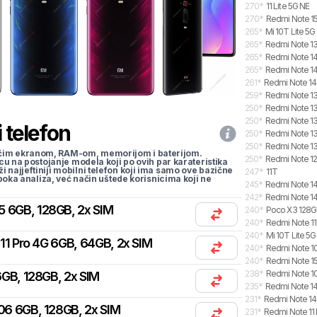
270
*
11 Lite 5G NE
270
*
Redmi Note 15
265
*
Mi 10T Lite 5
265
*
Redmi Note 13
265
*
Redmi Note 14
265
*
Redmi Note 14 
261
*
Redmi Note 14
259
*
Redmi Note 13
250
*
Redmi Note 13
250
*
Redmi Note 13
 telefon
250
*
Redmi Note 13
250
*
Redmi Note 13
li većim ekranom, RAM-om, memorijom i baterijom.
250
*
Redmi Note 12
cu na postojanje modela koji po ovih par karateristika
traži najjeftiniji mobilni telefon koji ima samo ove bazične
247
*
11T
uboka analiza, već način uštede korisnicima koji ne
245
*
Redmi Note 14
242
*
Redmi Note 14
5 6GB, 128GB, 2x SIM
240
*
Poco X3 128
240
*
Redmi Note 11
240
*
Mi 10T Lite 5G
11 Pro 4G 6GB, 64GB, 2x SIM
240
*
Redmi Note 1
240
*
Redmi Note 15
238
*
Redmi Note 10 
GB, 128GB, 2x SIM
235
*
Redmi Note 14
231
*
Redmi Note 14
06 6GB, 128GB, 2x SIM
231
*
Redmi Note 11