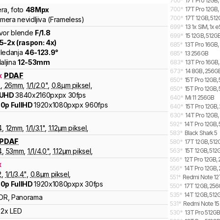
700
*
17T Pro 12GB,
ra
,
foto
48
Mpx
700
*
17T Pro 12GB,
700
*
17T 12GB, 512
amera nevidljiva (Frameless)
699
*
13 1x SIM, 1x 
vor blende
F/
1.8
699
*
15 12GB, 512GB
.5
-
2
x (raspon:
4
x)
685
*
13T Pro 16GB,
ledanja
46
-
123.9
°
685
*
13 256GB
aljina
12
-
53
mm
683
*
13T Pro 16GB,
673
*
14 8GB, 256GB
x
PDAF
650
*
15T Pro 12GB, 
8
,
26
mm
,
1/
1/2.0
"
,
0.8
µm piksel
,
650
*
15T Pro 12GB, 
 UHD
3840x2160pxpx
30fps
640
*
Mi 11 256GB
0p FullHD
1920x1080pxpx
960fps
640
*
15T Pro 12GB,
630
*
14T Pro 12GB,
592
*
14T Pro 12GB, 
4
,
12
mm
,
1/
1/3.1
"
,
1.12
µm piksel
,
583
*
Black Shark 5
PDAF
580
*
17T 12GB, 512
4
,
53
mm
,
1/
1/4.0
"
,
1.12
µm piksel
,
563
*
15T 12GB, 512
556
*
12T Pro 12GB,
x
556
*
14T Pro 12GB,
2
,
1/
1/3.4
"
,
0.8
µm piksel
,
551
*
Redmi Note 12
0p FullHD
1920x1080pxpx
30fps
550
*
17T 12GB, 256
535
*
14T 12GB, 512
DR, Panorama
531
*
Redmi Note 15
2x LED
530
*
13T Pro 512G