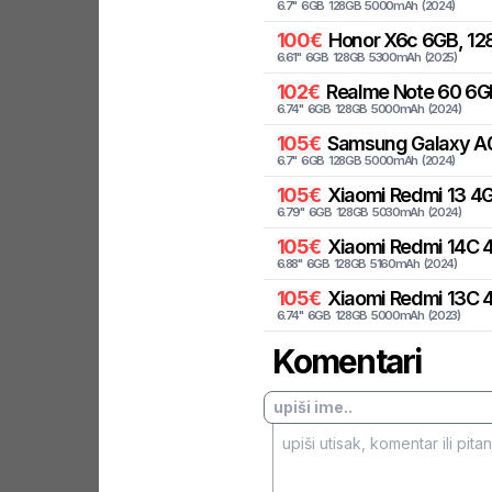
6.7
"
6
GB
128
GB
5000
mAh
(
2024
)
100
€
Honor
X6c 6GB, 12
6.61
"
6
GB
128
GB
5300
mAh
(
2025
)
102
€
Realme
Note 60 6G
6.74
"
6
GB
128
GB
5000
mAh
(
2024
)
105
€
Samsung
Galaxy A
6.7
"
6
GB
128
GB
5000
mAh
(
2024
)
105
€
Xiaomi
Redmi 13 4G
6.79
"
6
GB
128
GB
5030
mAh
(
2024
)
105
€
Xiaomi
Redmi 14C 4
6.88
"
6
GB
128
GB
5160
mAh
(
2024
)
105
€
Xiaomi
Redmi 13C 
6.74
"
6
GB
128
GB
5000
mAh
(
2023
)
Komentari