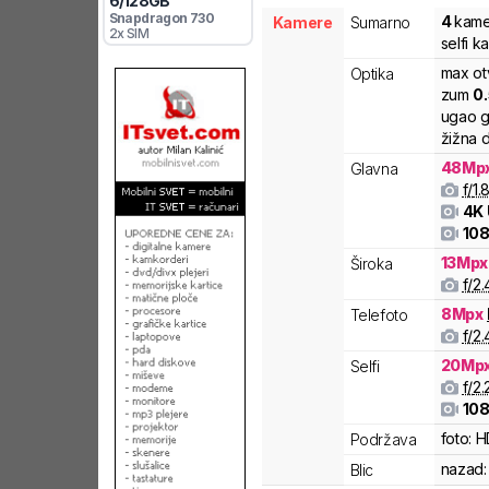
6
/
128
GB
Snapdragon
730
4
kame
Kamere
Sumarno
2x SIM
selfi k
max ot
Optika
zum
0
ugao g
žižna d
48
Mp
Glavna
f/
1.
4K
108
13
Mpx
Široka
f/
2.
8
Mpx
Telefoto
f/
2.
20
Mp
Selfi
f/
2.
108
foto:
H
Podržava
nazad:
Blic