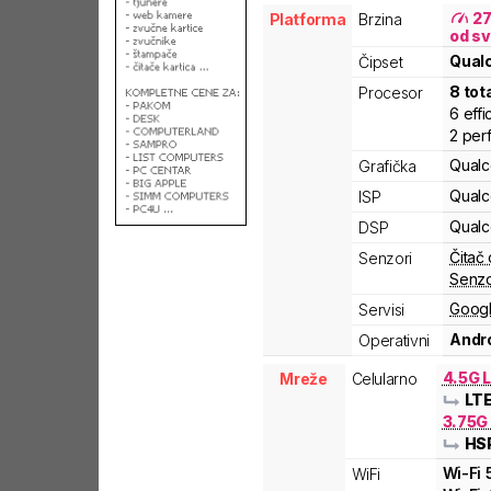
2
Platforma
Brzina
od sv
Qua
Čipset
8
tot
Procesor
6
effi
2
per
Qual
Grafička
Qual
ISP
Qual
DSP
Čitač 
Senzori
Senzo
Googl
Servisi
Andro
Operativni
4.5G L
Mreže
Celularno
LT
3.75G
HS
Wi-Fi
WiFi