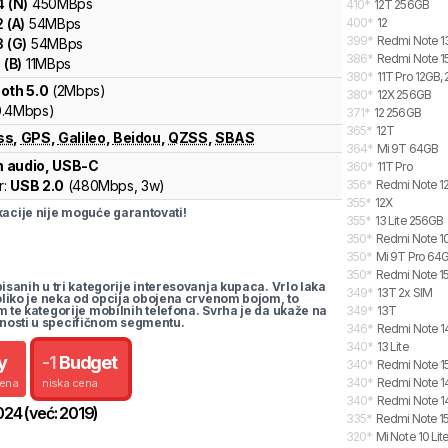
4
(
N
)
450
MBps
410
*
12T 256GB
2
(
A
)
54
MBps
400
*
12
399
*
Redmi Note 1
3
(
G
)
54
MBps
386
*
Redmi Note 15
1
(
B
)
11
MBps
380
*
11T Pro 12GB,
oth 5.0
(2Mbps)
380
*
12X 256GB
0.4Mbps)
371
*
12 256GB
365
*
12T
ss
,
GPS
,
Galileo
,
Beidou
,
QZSS
,
SBAS
364
*
Mi 9T 64GB
 audio, USB-C
360
*
11T Pro
r:
USB 2.0
(
480Mbps,
3w
)
356
*
Redmi Note 12
355
*
12X
cije nije moguće garantovati!
355
*
13 Lite 256GB
350
*
Redmi Note 10
350
*
Mi 9T Pro 64
350
*
Redmi Note 15
pisanih u tri kategorije interesovanja kupaca. Vrlo laka
349
*
13T 2x SIM
koliko je neka od opcija obojena crvenom bojom, to
m te kategorije mobilnih telefona. Svrha je da ukaže na
349
*
13T
nosti u specifičnom segmentu.
346
*
Redmi Note 14
340
*
13 Lite
y
-
1
Budget
340
*
Redmi Note 15
340
*
Redmi Note 14
cena
niska cena
340
*
Redmi Note 14
024
(već:
2019
)
335
*
Redmi Note 15
320
*
Mi Note 10 Li