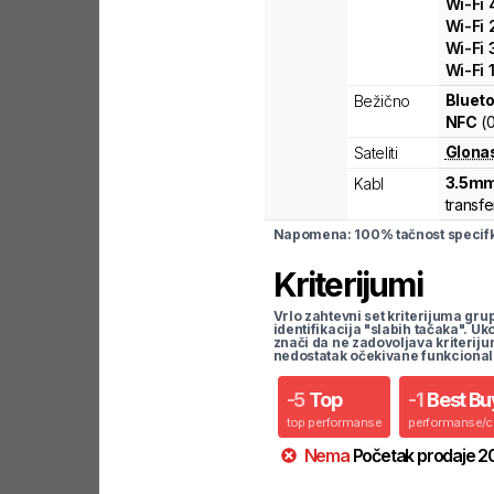
Wi-Fi
Wi-Fi
Wi-Fi
Wi-Fi
Blueto
Bežično
NFC
(
Glona
Sateliti
3.5mm
Kabl
transfe
Napomena: 100% tačnost specifka
Kriterijumi
Vrlo zahtevni set kriterijuma gru
identifikacija "slabih tačaka". U
znači da ne zadovoljava kriteriju
nedostatak očekivane funkcional
-
5
Top
-
1
Best Bu
top performanse
performanse/
Nema
Početak prodaje
2