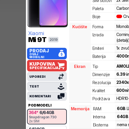
2x SIM
SIM slotovi
Carbon
Paleta
Cr
Boje
Monob
Kućište
Forma
Xiaomi
Corning
Izrada
Mi 9T
2019
(detalji
1x zvu
Emiteri
PRODAJ
OVAJ
4000
Baterija
MOBILNI
KUPOVINA
AMOL
Ekran
Tip
SPECIFIKACIJA
6.39
i
Dimenzije
UPOREDI
2340
Rezolucija
TEST
600
ni
Kvalitet
KOMENTARI
HDR10
Podržava
PODMODELI
6
GB
Memorija
RAM
364
*
6
/
64
GB
64
GB
Interna
Snapdragon
730
2x SIM
nema s
Eksterna