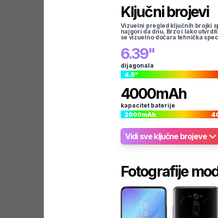
Ključni brojevi
Vizuelni pregled ključnih brojki s
najgori da dnu. Brzo i lako utvrdi
se vizuelno dočara tehnička spec
6.39
"
dijagonala
4.5
"
4000
mAh
kapacitet baterije
2000
mAh
4
Vidi sve ključne brojeve
Fotografije mo