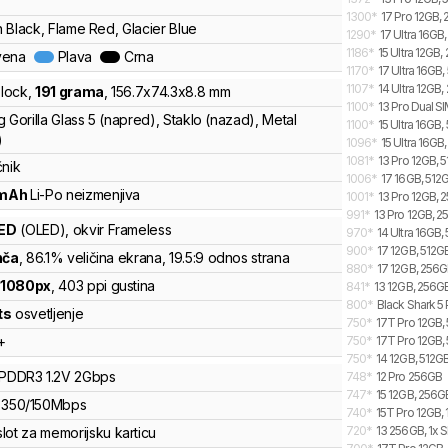
1300
*
17 Pro 12GB,
 Black, Flame Red, Glacier Blue
1290
*
17 Ultra 16GB
1186
*
15 Ultra 12GB,
vena
Plava
Crna
1170
*
17 Ultra 16GB,
1107
*
14 Ultra 12GB,
lock
,
191
grama
,
156.7
x
74.3
x
8.8
mm
1100
*
13 Pro Dual S
 Gorilla Glass 5 (napred), Staklo (nazad), Metal
1100
*
15 Ultra 16GB,
)
1096
*
15 Ultra 16GB
1081
*
13 Pro 12GB, 
čnik
1006
*
17 16GB, 512G
mAh
Li-Po
neizmenjiva
1001
*
13 Pro 12GB, 
991
*
13 Pro 12GB, 
ED
(OLED)
, okvir Frameless
970
*
14 Ultra 16GB,
900
*
17 12GB, 512G
nča
, 86.1% veličina ekrana
, 19.5:9 odnos strana
880
*
17 12GB, 256G
x
1080
px
,
403
ppi gustina
841
*
13 12GB, 256G
800
*
Black Shark 5 
ts
osvetljenje
750
*
17T Pro 12GB, 
+
750
*
17T Pro 12GB,
750
*
14 12GB, 512GB
LPDDR3
1.2V
2
Gbps
748
*
12 Pro 256GB
747
*
15 12GB, 256G
350
/
150
Mbps
740
*
15T Pro 12GB, 
720
*
13 256GB, 1x S
lot za memorijsku karticu