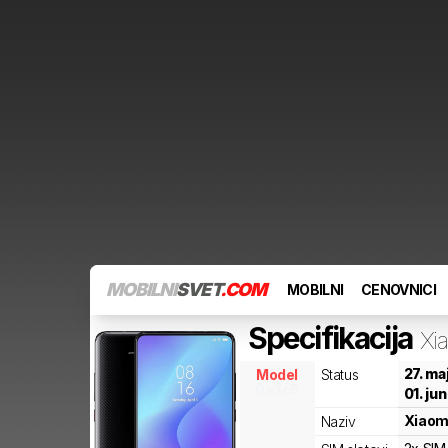
MOBILNI
SVET
.COM
MOBILNI
CENOVNICI
Specifikacija
Xi
27. ma
Model
Status
0e3c5
01. ju
Xiaom
Naziv