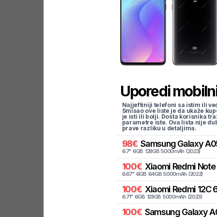
Uporedi mobilni
Najjeftiniji telefoni sa istim i
Smisao ove liste je da ukaže kup
je isti ili bolji. Dosta korisnika 
parametre iste. Ova lista nije d
prave razliku u detaljima.
98
€
Samsung
Galaxy A0
6.7
"
6
GB
128
GB
5000
mAh
(
2023
)
100
€
Xiaomi
Redmi Note 
6.67
"
6
GB
64
GB
5000
mAh
(
2022
)
100
€
Xiaomi
Redmi 12C 6
6.71
"
6
GB
128
GB
5000
mAh
(
2023
)
100
€
Samsung
Galaxy A