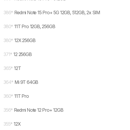
386
*
Redmi Note 15 Pro+ 5G 12GB, 512GB, 2x SIM
380
*
11T Pro 12GB, 256GB
380
*
12X 256GB
371
*
12 256GB
365
*
12T
364
*
Mi 9T 64GB
360
*
11T Pro
356
*
Redmi Note 12 Pro+ 12GB
355
*
12X