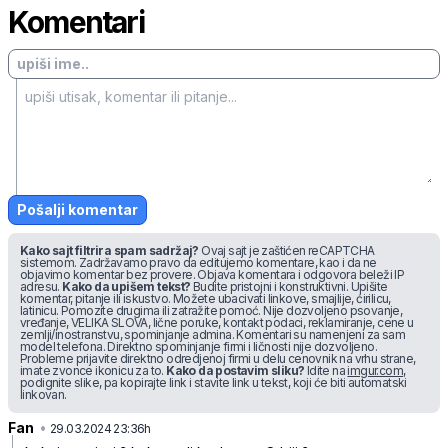
Komentari
Pošalji komentar
Kako sajt filtrira spam sadržaj?
Ovaj sajt je zaštićen reCAPTCHA
sistemom. Zadržavamo pravo da editujemo komentare, kao i da ne
objavimo komentar bez provere. Objava komentara i odgovora beleži IP
adresu.
Kako da upišem tekst?
Budite pristojni i konstruktivni. Upišite
komentar, pitanje ili iskustvo. Možete ubacivati linkove, smajlije, ćirilicu,
latinicu. Pomozite drugima ili zatražite pomoć. Nije dozvoljeno psovanje,
vređanje, VELIKA SLOVA, lične poruke, kontakt podaci, reklamiranje, cene u
zemlji/inostranstvu, spominjanje admina. Komentari su namenjeni za sam
model telefona. Direktno spominjanje firmi i ličnosti nije dozvoljeno.
Probleme prijavite direktno odredjenoj firmi u delu cenovnik na vrhu strane,
imate zvonce ikonicu za to.
Kako da postavim sliku?
Idite na
imgur.com
,
podignite slike, pa kopirajte link i stavite link u tekst, koji će biti automatski
linkovan.
Fan
•
1zhg3t11q1sc4t0
29.03.2024 23:36h