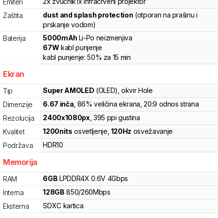
2x zvučnik
1x infracrveni projektor
Emiteri
dust and splash protection
(otporan na prašinu i
Zaštita
prskanje vodom)
5000
mAh
Li-Po
neizmenjiva
Baterija
67
W
kabl punjenje
kabl punjenje:
50%
za
15
min
Ekran
Super AMOLED
(OLED)
, okvir Hole
Tip
6.67
inča
, 86% veličina ekrana
, 20:9 odnos strana
Dimenzije
2400
x
1080
px
,
395
ppi gustina
Rezolucija
1200
nits
osvetljenje
,
120
Hz
osvežavanje
Kvalitet
HDR10
Podržava
Memorija
6
GB
LPDDR4X
0.6V
4
Gbps
RAM
128
GB
850
/
260
Mbps
Interna
SDXC
kartica
Eksterna