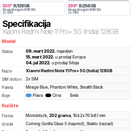
300
*
8
/
128
GB
299
*
8
/
256
GB
Snapdragon
695 5G
Snapdragon
695 5G
2x SIM
2x SIM
Specifikacija
Xiaomi
Redmi Note 11 Pro+ 5G (India) 128GB
Model
chn17
09. mart 2022.
najavljen
Status
15. mart 2022.
u prodaji Evropa
04. jul 2022.
u prodaji Srbija
Xiaomi
Redmi Note 11 Pro+ 5G (India) 128GB
Naziv
2x SIM
SIM slotovi
Mirage Blue, Phantom White, Stealth Black
Paleta
Plava
Crna
Bela
Boje
Kućište
Monoblock
,
202
grama
,
164.2
x
76.1
x
8.1
mm
Forma
Corning Gorilla Glass 5 (napred), Staklo (nazad)
Izrada