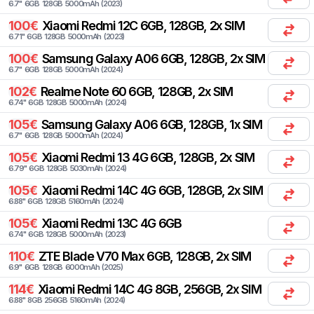
6.7
"
6
GB
128
GB
5000
mAh
(
2023
)
100
€
Xiaomi
Redmi 12C 6GB, 128GB, 2x SIM
6.71
"
6
GB
128
GB
5000
mAh
(
2023
)
100
€
Samsung
Galaxy A06 6GB, 128GB, 2x SIM
6.7
"
6
GB
128
GB
5000
mAh
(
2024
)
102
€
Realme
Note 60 6GB, 128GB, 2x SIM
6.74
"
6
GB
128
GB
5000
mAh
(
2024
)
105
€
Samsung
Galaxy A06 6GB, 128GB, 1x SIM
6.7
"
6
GB
128
GB
5000
mAh
(
2024
)
105
€
Xiaomi
Redmi 13 4G 6GB, 128GB, 2x SIM
6.79
"
6
GB
128
GB
5030
mAh
(
2024
)
105
€
Xiaomi
Redmi 14C 4G 6GB, 128GB, 2x SIM
6.88
"
6
GB
128
GB
5160
mAh
(
2024
)
105
€
Xiaomi
Redmi 13C 4G 6GB
6.74
"
6
GB
128
GB
5000
mAh
(
2023
)
110
€
ZTE
Blade V70 Max 6GB, 128GB, 2x SIM
6.9
"
6
GB
128
GB
6000
mAh
(
2025
)
114
€
Xiaomi
Redmi 14C 4G 8GB, 256GB, 2x SIM
6.88
"
8
GB
256
GB
5160
mAh
(
2024
)