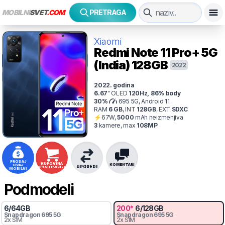
MOBILNI
SVET
.COM
PRETRAGA
Xiaomi
Redmi Note 11 Pro+ 5G
(India)
128GB
2022
2022
. godina
6.67
"
OLED
120
Hz
,
86
% body
30
%
695 5G, Android 11
RAM
6
GB
,
INT
128
GB
,
EXT
SDXC
⚡
67
W,
5000
mAh
neizmenjiva
3
kamer
e
, max
108
MP
PRODAJ
KUPOVINA
KOMENTARI
OVAJ
UPOREDI
SPECIFIKACIJA
MOBILNI
Podmodeli
6
/
64
GB
200
*
6
/
128
GB
Snapdragon
695 5G
Snapdragon
695 5G
2x SIM
2x SIM