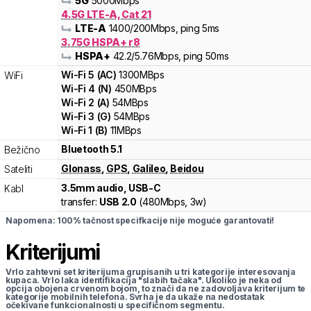
5G
5000
Mbps
4.5G LTE-A, Cat 21
LTE-A
1400
/200
Mbps
, ping 5ms
3.75G HSPA+ r8
HSPA+
42.2
/5.76
Mbps
, ping 50ms
Wi-Fi
5
(
AC
)
1300
MBps
WiFi
Wi-Fi
4
(
N
)
450
MBps
Wi-Fi
2
(
A
)
54
MBps
Wi-Fi
3
(
G
)
54
MBps
Wi-Fi
1
(
B
)
11
MBps
Bluetooth 5.1
Bežično
Glonass
,
GPS
,
Galileo
,
Beidou
Sateliti
3.5mm audio, USB-C
Kabl
transfer:
USB 2.0
(
480Mbps,
3w
)
Napomena: 100% tačnost specifkacije nije moguće garantovati!
Kriterijumi
Vrlo zahtevni set kriterijuma grupisanih u tri kategorije interesovanja
kupaca. Vrlo laka identifikacija "slabih tačaka". Ukoliko je neka od
opcija obojena crvenom bojom, to znači da ne zadovoljava kriterijum te
kategorije mobilnih telefona. Svrha je da ukaže na nedostatak
očekivane funkcionalnosti u specifičnom segmentu.