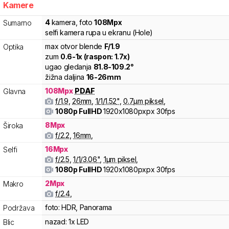
Kamere
4
kamera
,
foto
108
Mpx
Sumarno
selfi kamera rupa u ekranu (Hole)
max otvor blende
F/
1.9
Optika
zum
0.6
-
1
x (raspon:
1.7
x)
ugao gledanja
81.8
-
109.2
°
žižna daljina
16
-
26
mm
108
Mpx
PDAF
Glavna
f/
1.9
,
26
mm
,
1/
1/1.52
"
,
0.7
µm piksel
,
1080p FullHD
1920x1080pxpx
30fps
8
Mpx
Široka
f/
2.2
,
16
mm
,
16
Mpx
Selfi
f/
2.5
,
1/
1/3.06
"
,
1
µm piksel
,
1080p FullHD
1920x1080pxpx
30fps
2
Mpx
Makro
f/
2.4
,
foto:
HDR, Panorama
Podržava
nazad:
1x LED
Blic