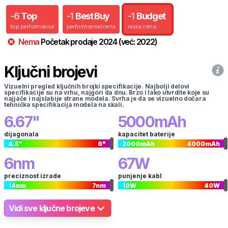
-
6
Top
-
1
Best Buy
-
1
Budget
top performanse
performanse/cena
niska cena
Nema
Početak prodaje
2024
(već:
2022
)
Ključni brojevi
Vizuelni pregled ključnih brojki specifikacije. Najbolji delovi
specifikacije su na vrhu, najgori da dnu. Brzo i lako utvrdite koje su
najjače i najslabije strane modela. Svrha je da se vizuelno dočara
tehnička specifikacija modela na skali.
6.67
"
5000
mAh
dijagonala
kapacitet baterije
4.5
"
6
"
2000
mAh
4000
mAh
6
nm
67
W
preciznost izrade
punjenje kabl
14
nm
7
nm
10
W
40
W
Vidi sve ključne brojeve