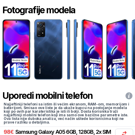
Fotografije modela
Uporedi mobilni telefon
Najjeftiniji telefoni sa istim ili većim ekranom, RAM-om, memorijom i
baterijom. Smisao ove liste je da ukaže kupcu na postojanje modela
koji po ovih par karateristika je isti ili bolji. Dosta korisnika traži
najjeftiniji mobilni telefon koji ima samo ove bazične parametre iste.
Ova lista nije duboka analiza, već način uštede korisnicima koji ne
prave razliku u detaljima.
98
€
Samsung
Galaxy A05 6GB, 128GB, 2x SIM