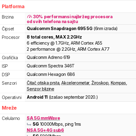
Platforma
30
%
performansi najbržeg procesora
Brzina
od svih telefona na sajtu
Qualcomm
Snapdragon
695 5G
(6nm izrada)
Čipset
8
total cores
, MAX
2.2
GHz
Procesor
6
efficiency
@
1.7
GHz,
ARM
Cortex
A55
2
performance
@
2.2
GHz,
ARM
Cortex
A77
Qualcomm
Adreno
619
Grafička
Qualcomm
Spectra
346T
ISP
Qualcomm
Hexagon
686
DSP
Čitač otiska prsta
,
Akcelerometar
,
Žiroskop
,
Kompas
,
Senzori
Senzor blizine
Android 11
(izašao
septembar 2020.
)
Operativni
Mreže
SA 5G mmWave
Celularno
5G
10000
Mbps
, ping 1ms
NSA 5G+4G sub6