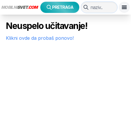
MOBILNI
SVET
.COM
PRETRAGA
Neuspelo učitavanje!
Klikni ovde da probaš ponovo!