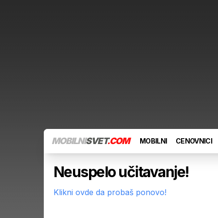
MOBILNI
SVET
.COM
MOBILNI
CENOVNICI
Neuspelo učitavanje!
Klikni ovde da probaš ponovo!