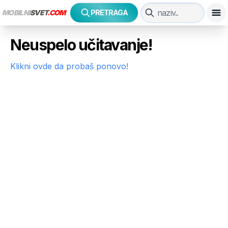
MOBILNI
SVET
.COM
PRETRAGA
Neuspelo učitavanje!
Klikni ovde da probaš ponovo!