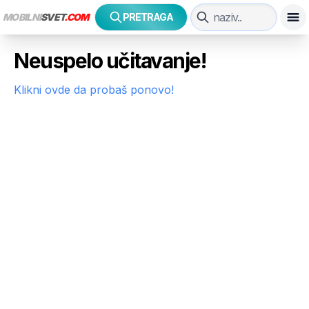
MOBILNI
SVET
.COM
PRETRAGA
Neuspelo učitavanje!
Klikni ovde da probaš ponovo!