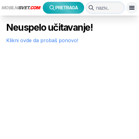
MOBILNI
SVET
.COM
PRETRAGA
Neuspelo učitavanje!
Klikni ovde da probaš ponovo!