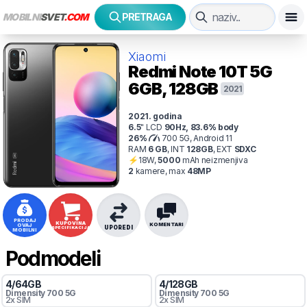
MOBILNI
SVET
.COM
PRETRAGA
Xiaomi
Redmi Note 10T 5G
6GB, 128GB
2021
2021
. godina
6.5
"
LCD
90
Hz
,
83.6
% body
26
%
700 5G, Android 11
RAM
6
GB
,
INT
128
GB
,
EXT
SDXC
⚡
18
W,
5000
mAh
neizmenjiva
2
kamer
e
, max
48
MP
PRODAJ
KUPOVINA
KOMENTARI
OVAJ
UPOREDI
SPECIFIKACIJA
MOBILNI
Podmodeli
4
/
64
GB
4
/
128
GB
Dimensity
700 5G
Dimensity
700 5G
2x SIM
2x SIM