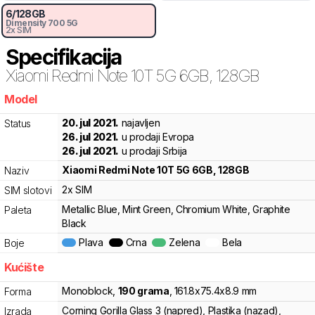
6
/
128
GB
Dimensity
700 5G
2x SIM
Specifikacija
Xiaomi
Redmi Note 10T 5G 6GB, 128GB
Model
6t599
20. jul 2021.
najavljen
Status
26. jul 2021.
u prodaji Evropa
26. jul 2021.
u prodaji Srbija
Xiaomi
Redmi Note 10T 5G 6GB, 128GB
Naziv
2x SIM
SIM slotovi
Metallic Blue, Mint Green, Chromium White, Graphite
Paleta
Black
Plava
Crna
Zelena
Bela
Boje
Kućište
Monoblock
,
190
grama
,
161.8
x
75.4
x
8.9
mm
Forma
Corning Gorilla Glass 3 (napred), Plastika (nazad),
Izrada