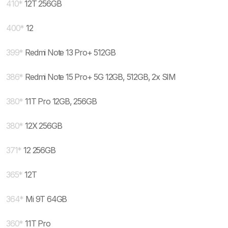
410
*
12T 256GB
400
*
12
399
*
Redmi Note 13 Pro+ 512GB
386
*
Redmi Note 15 Pro+ 5G 12GB, 512GB, 2x SIM
380
*
11T Pro 12GB, 256GB
380
*
12X 256GB
371
*
12 256GB
365
*
12T
364
*
Mi 9T 64GB
360
*
11T Pro