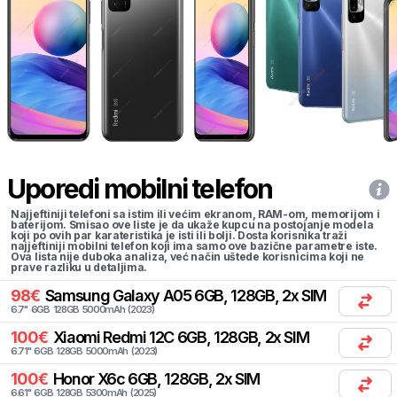
Uporedi mobilni telefon
Najjeftiniji telefoni sa istim ili većim ekranom, RAM-om, memorijom i
baterijom. Smisao ove liste je da ukaže kupcu na postojanje modela
koji po ovih par karateristika je isti ili bolji. Dosta korisnika traži
najjeftiniji mobilni telefon koji ima samo ove bazične parametre iste.
Ova lista nije duboka analiza, već način uštede korisnicima koji ne
prave razliku u detaljima.
98
€
Samsung
Galaxy A05 6GB, 128GB, 2x SIM
6.7
"
6
GB
128
GB
5000
mAh
(
2023
)
100
€
Xiaomi
Redmi 12C 6GB, 128GB, 2x SIM
6.71
"
6
GB
128
GB
5000
mAh
(
2023
)
100
€
Honor
X6c 6GB, 128GB, 2x SIM
6.61
"
6
GB
128
GB
5300
mAh
(
2025
)