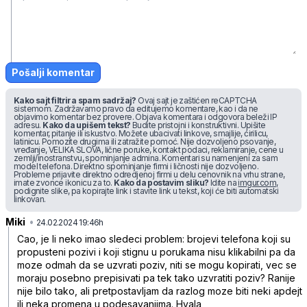
Pošalji komentar
Kako sajt filtrira spam sadržaj?
Ovaj sajt je zaštićen reCAPTCHA
sistemom. Zadržavamo pravo da editujemo komentare, kao i da ne
objavimo komentar bez provere. Objava komentara i odgovora beleži IP
adresu.
Kako da upišem tekst?
Budite pristojni i konstruktivni. Upišite
komentar, pitanje ili iskustvo. Možete ubacivati linkove, smajlije, ćirilicu,
latinicu. Pomozite drugima ili zatražite pomoć. Nije dozvoljeno psovanje,
vređanje, VELIKA SLOVA, lične poruke, kontakt podaci, reklamiranje, cene u
zemlji/inostranstvu, spominjanje admina. Komentari su namenjeni za sam
model telefona. Direktno spominjanje firmi i ličnosti nije dozvoljeno.
Probleme prijavite direktno odredjenoj firmi u delu cenovnik na vrhu strane,
imate zvonce ikonicu za to.
Kako da postavim sliku?
Idite na
imgur.com
,
podignite slike, pa kopirajte link i stavite link u tekst, koji će biti automatski
linkovan.
Miki
•
s96hrh71rtmr017
24.02.2024 19:46h
Cao, je li neko imao sledeci problem: brojevi telefona koji su
propusteni pozivi i koji stignu u porukama nisu klikabilni pa da
moze odmah da se uzvrati poziv, niti se mogu kopirati, vec se
moraju posebno prepisivati pa tek tako uzvratiti poziv? Ranije
nije bilo tako, ali pretpostavljam da razlog moze biti neki apdejt
ili neka promena u podesavanjima. Hvala