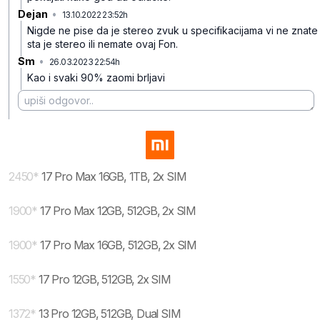
Dejan
•
13.10.2022 23:52h
0n8lndp6j9k2jvmndcp0
Nigde ne pise da je stereo zvuk u specifikacijama vi ne znate
sta je stereo ili nemate ovaj Fon.
Sm
•
26.03.2023 22:54h
4zwnzkt08g7f9k7
Kao i svaki 90% zaomi brljavi
2450
*
17 Pro Max 16GB, 1TB, 2x SIM
1900
*
17 Pro Max 12GB, 512GB, 2x SIM
1900
*
17 Pro Max 16GB, 512GB, 2x SIM
1550
*
17 Pro 12GB, 512GB, 2x SIM
1372
*
13 Pro 12GB, 512GB, Dual SIM