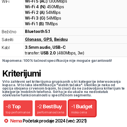
Wi-Fi
5
(
AC
)
1300
MBps
WiFi
Wi-Fi
4
(
N
)
450
MBps
Wi-Fi
2
(
A
)
54
MBps
Wi-Fi
3
(
G
)
54
MBps
Wi-Fi
1
(
B
)
11
MBps
Bluetooth 5.1
Bežično
Glonass
,
GPS
,
Beidou
Sateliti
3.5mm audio, USB-C
Kabl
transfer:
USB 2.0
(
480Mbps,
3w
)
Napomena: 100% tačnost specifkacije nije moguće garantovati!
Kriterijumi
Vrlo zahtevni set kriterijuma grupisanih u tri kategorije interesovanja
kupaca. Vrlo laka identifikacija "slabih tačaka". Ukoliko je neka od
opcija obojena crvenom bojom, to znači da ne zadovoljava kriterijum te
kategorije mobilnih telefona. Svrha je da ukaže na nedostatak
očekivane funkcionalnosti u specifičnom segmentu.
-
8
Top
-
2
Best Buy
-
1
Budget
top performanse
performanse/cena
niska cena
Nema
Početak prodaje
2024
(već:
2021
)