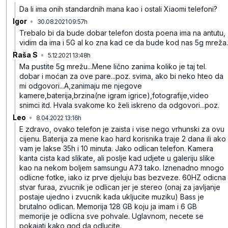
Da li ima onih standardnih mana kao i ostali Xiaomi telefoni?
Igor
•
30.08.2021 09:57h
d8zdlgxjrxdv4hqd49gn
Trebalo bi da bude dobar telefon dosta poena ima na antutu,
vidim da ima i 5G al ko zna kad ce da bude kod nas 5g mreža.
Raša S
•
5.12.2021 13:48h
l9bgqlsrbhny1py2d371
Ma pustite 5g mrežu...Mene lično zanima koliko je taj tel.
dobar i moćan za ove pare...poz. svima, ako bi neko hteo da
mi odgovori...A,zanimaju me njegove
kamere,baterija,brzina(ne igram igrice),fotografije,video
snimci itd. Hvala svakome ko želi iskreno da odgovori...poz.
Leo
•
8.04.2022 13:16h
84spsvpyqdrqv31pm7bn
E zdravo, ovako telefon je zaista i vise nego vrhunski za ovu
cijenu. Baterija za mene kao hard korisnika traje 2 dana ili ako
vam je lakse 35h i 10 minuta. Jako odlican telefon. Kamera
kanta cista kad slikate, ali poslje kad udjete u galeriju slike
kao na nekom boljem samsungu A73 tako. Iznenadno mnogo
odlicne fotke, iako iz prve djeluju bas bezveze. 60HZ odicna
stvar furaa, zvucnik je odlican jer je stereo (onaj za javljanje
postaje ujedno i zvucnik kada ukljucite muziku) Bass je
brutalno odlican. Memorija 128 GB koju ja imam i 6 GB
memorije je odlicna sve pohvale. Uglavnom, necete se
pokajati kako god da odlucite.