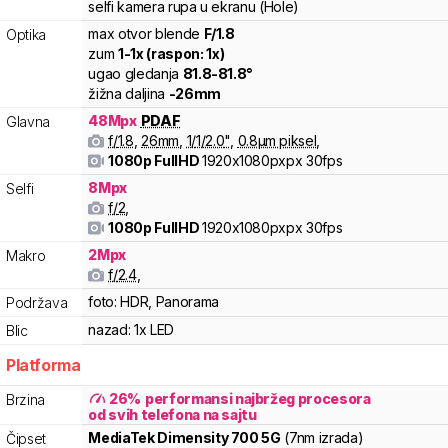
selfi kamera rupa u ekranu (Hole)
max otvor blende
F/
1.8
Optika
zum
1
-
1
x (raspon:
1
x)
ugao gledanja
81.8
-
81.8
°
žižna daljina
-
26
mm
48
Mpx
PDAF
Glavna
f/
1.8
,
26
mm
,
1/
1/2.0
"
,
0.8
µm piksel
,
1080p FullHD
1920x1080pxpx
30fps
8
Mpx
Selfi
f/
2
,
1080p FullHD
1920x1080pxpx
30fps
2
Mpx
Makro
f/
2.4
,
foto:
HDR, Panorama
Podržava
nazad:
1x LED
Blic
Platforma
26
%
performansi najbržeg procesora
Brzina
od svih telefona na sajtu
MediaTek
Dimensity
700 5G
(7nm izrada)
Čipset