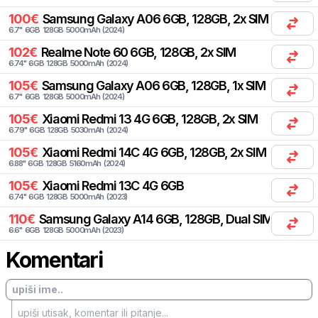
100
€
Samsung
Galaxy A06 6GB, 128GB, 2x SIM
6.7
"
6
GB
128
GB
5000
mAh
(
2024
)
102
€
Realme
Note 60 6GB, 128GB, 2x SIM
6.74
"
6
GB
128
GB
5000
mAh
(
2024
)
105
€
Samsung
Galaxy A06 6GB, 128GB, 1x SIM
6.7
"
6
GB
128
GB
5000
mAh
(
2024
)
105
€
Xiaomi
Redmi 13 4G 6GB, 128GB, 2x SIM
6.79
"
6
GB
128
GB
5030
mAh
(
2024
)
105
€
Xiaomi
Redmi 14C 4G 6GB, 128GB, 2x SIM
6.88
"
6
GB
128
GB
5160
mAh
(
2024
)
105
€
Xiaomi
Redmi 13C 4G 6GB
6.74
"
6
GB
128
GB
5000
mAh
(
2023
)
110
€
Samsung
Galaxy A14 6GB, 128GB, Dual SIM
6.6
"
6
GB
128
GB
5000
mAh
(
2023
)
Komentari