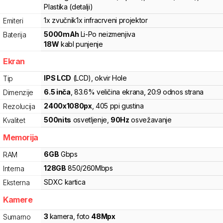
Plastika (detalji)
1x zvučnik
1x infracrveni projektor
Emiteri
5000
mAh
Li-Po
neizmenjiva
Baterija
18
W
kabl punjenje
Ekran
IPS LCD
(LCD)
, okvir Hole
Tip
6.5
inča
, 83.6% veličina ekrana
, 20:9 odnos strana
Dimenzije
2400
x
1080
px
,
405
ppi gustina
Rezolucija
500
nits
osvetljenje
,
90
Hz
osvežavanje
Kvalitet
Memorija
6
GB
Gbps
RAM
128
GB
850
/
260
Mbps
Interna
SDXC
kartica
Eksterna
Kamere
3
kamera
,
foto
48
Mpx
Sumarno