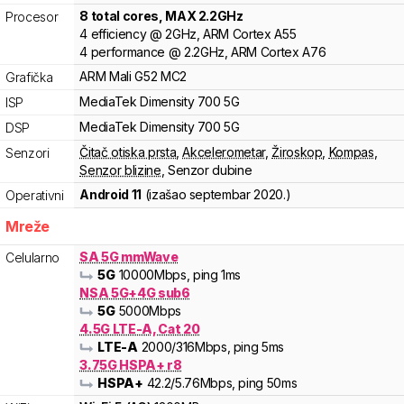
8
total cores
, MAX
2.2
GHz
Procesor
4
efficiency
@
2
GHz,
ARM
Cortex
A55
4
performance
@
2.2
GHz,
ARM
Cortex
A76
ARM
Mali
G52 MC2
Grafička
MediaTek
Dimensity
700 5G
ISP
MediaTek
Dimensity
700 5G
DSP
Čitač otiska prsta
,
Akcelerometar
,
Žiroskop
,
Kompas
,
Senzori
Senzor blizine
,
Senzor dubine
Android 11
(izašao
septembar 2020.
)
Operativni
Mreže
SA 5G mmWave
Celularno
5G
10000
Mbps
, ping 1ms
NSA 5G+4G sub6
5G
5000
Mbps
4.5G LTE-A, Cat 20
LTE-A
2000
/316
Mbps
, ping 5ms
3.75G HSPA+ r8
HSPA+
42.2
/5.76
Mbps
, ping 50ms