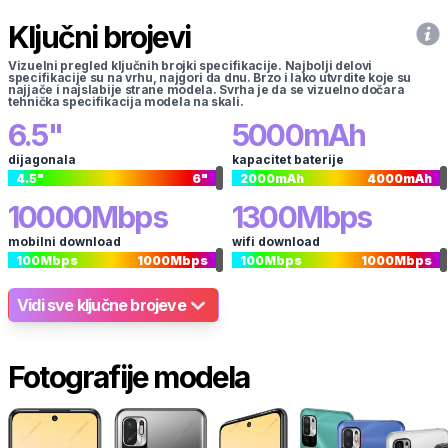
Ključni brojevi
Vizuelni pregled ključnih brojki specifikacije. Najbolji delovi
specifikacije su na vrhu, najgori da dnu. Brzo i lako utvrdite koje su
najjače i najslabije strane modela. Svrha je da se vizuelno dočara
tehnička specifikacija modela na skali.
6.5
"
5000
mAh
dijagonala
kapacitet baterije
4.5
"
6
"
2000
mAh
4000
mAh
10000
Mbps
1300
Mbps
mobilni download
wifi download
100
Mbps
1000
Mbps
100
Mbps
1000
Mbps
Vidi sve ključne brojeve
Fotografije modela