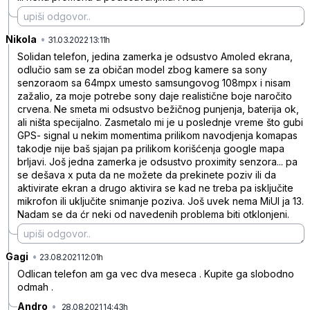
Nikola
•
8jsjv81zh9mqyyxr77d9
31.03.2022 13:11h
Solidan telefon, jedina zamerka je odsustvo Amoled ekrana,
odlučio sam se za običan model zbog kamere sa sony
senzoraom sa 64mpx umesto samsungovog 108mpx i nisam
zažalio, za moje potrebe sony daje realistične boje naročito
crvena. Ne smeta mi odsustvo bežičnog punjenja, baterija ok,
ali ništa specijalno. Zasmetalo mi je u poslednje vreme što gubi
GPS- signal u nekim momentima prilikom navodjenja komapas
takodje nije baš sjajan pa prilikom korišćenja google mapa
brljavi. Još jedna zamerka je odsustvo proximity senzora... pa
se dešava x puta da ne možete da prekinete poziv ili da
aktivirate ekran a drugo aktivira se kad ne treba pa isključite
mikrofon ili uključite snimanje poziva. Još uvek nema MiUI ja 13.
Nadam se da ćr neki od navedenih problema biti otklonjeni.
Gagi
•
s1nnyljbfr8vzdg0z5wr
23.08.2021 12:01h
Odlican telefon am ga vec dva meseca . Kupite ga slobodno
odmah .
Andro
•
28.08.2021 14:43h
pl4hfrlvfxppl25wjk3p