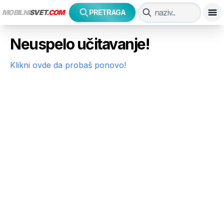
MOBILNI
SVET
.COM
PRETRAGA
Neuspelo učitavanje!
Klikni ovde da probaš ponovo!