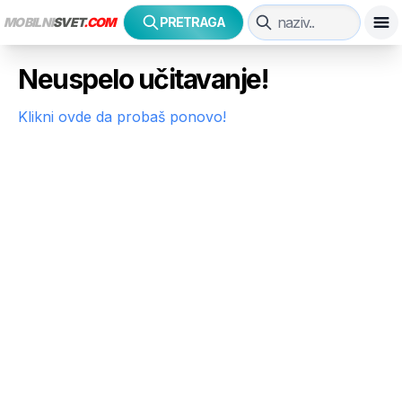
MOBILNI
SVET
.COM
PRETRAGA
Neuspelo učitavanje!
Klikni ovde da probaš ponovo!