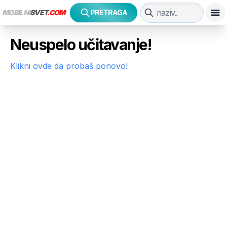
MOBILNI
SVET
.COM
PRETRAGA
Neuspelo učitavanje!
Klikni ovde da probaš ponovo!