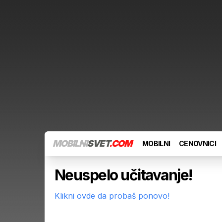
MOBILNI
SVET
.COM
MOBILNI
CENOVNICI
Neuspelo učitavanje!
Klikni ovde da probaš ponovo!