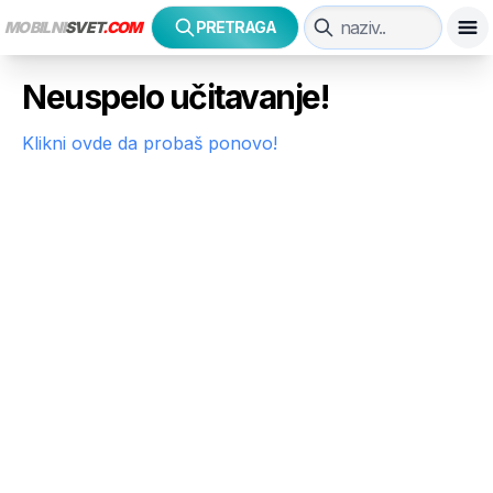
MOBILNI
SVET
.COM
PRETRAGA
Neuspelo učitavanje!
Klikni ovde da probaš ponovo!