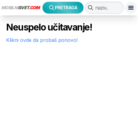
MOBILNI
SVET
.COM
PRETRAGA
Neuspelo učitavanje!
Klikni ovde da probaš ponovo!