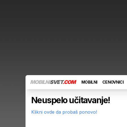
MOBILNI
SVET
.COM
MOBILNI
CENOVNICI
Neuspelo učitavanje!
Klikni ovde da probaš ponovo!