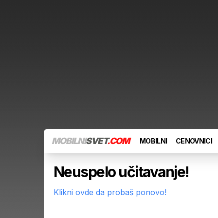
MOBILNI
SVET
.COM
MOBILNI
CENOVNICI
Neuspelo učitavanje!
Klikni ovde da probaš ponovo!