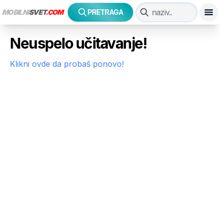
MOBILNI
SVET
.COM
PRETRAGA
Neuspelo učitavanje!
Klikni ovde da probaš ponovo!