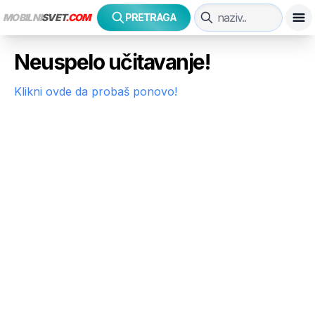
MOBILNI
SVET
.COM
PRETRAGA
Neuspelo učitavanje!
Klikni ovde da probaš ponovo!