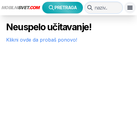
MOBILNI
SVET
.COM
PRETRAGA
Neuspelo učitavanje!
Klikni ovde da probaš ponovo!