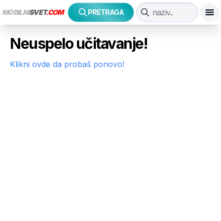
MOBILNI
SVET
.COM
PRETRAGA
Neuspelo učitavanje!
Klikni ovde da probaš ponovo!