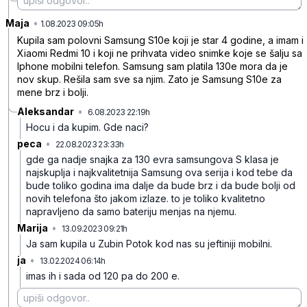
Maja
•
rdv8jr56n4snvd0
1.08.2023 09:05h
Kupila sam polovni Samsung S10e koji je star 4 godine, a imam i
Xiaomi Redmi 10 i koji ne prihvata video snimke koje se šalju sa
Iphone mobilni telefon. Samsung sam platila 130e mora da je
nov skup. Rešila sam sve sa njim. Zato je Samsung S10e za
mene brz i bolji.
Aleksandar
•
6.08.2023 22:19h
hb4zdfl01tnhgk4
Hocu i da kupim. Gde naci?
peca
•
22.08.2023 23:33h
sbzw171rxl0qjm1
gde ga nadje snajka za 130 evra samsungova S klasa je
najskuplja i najkvalitetnija Samsung ova serija i kod tebe da
bude toliko godina ima dalje da bude brz i da bude bolji od
novih telefona što jakom izlaze. to je toliko kvalitetno
napravljeno da samo bateriju menjas na njemu.
Marija
•
13.09.2023 09:21h
r9znjc5gl50wq8c
Ja sam kupila u Zubin Potok kod nas su jeftiniji mobilni.
ja
•
13.02.2024 06:14h
fj2yjdnz4prxdx2
imas ih i sada od 120 pa do 200 e.