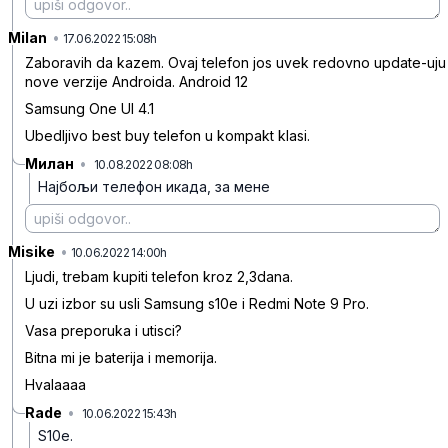
Milan
•
jd83rp5h0j6bx3sz03k4
17.06.2022 15:08h
Zaboravih da kazem. Ovaj telefon jos uvek redovno update-uju
nove verzije Androida. Android 12
Samsung One UI 4.1
Ubedljivo best buy telefon u kompakt klasi.
Милан
•
10.08.2022 08:08h
brg4f2pdqlhqw2w6yfq0
Најбољи телефон икада, за мене
Misike
•
1tw76p1ny2qm9xbf9w9w
10.06.2022 14:00h
Ljudi, trebam kupiti telefon kroz 2,3dana.
U uzi izbor su usli Samsung s10e i Redmi Note 9 Pro.
Vasa preporuka i utisci?
Bitna mi je baterija i memorija.
Hvalaaaa
Rade
•
10.06.2022 15:43h
xm09v12ps41q9hqh8951
S10e.