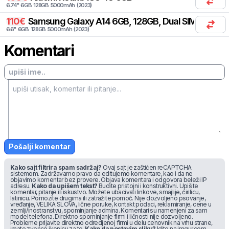
6.74
"
6
GB
128
GB
5000
mAh
(
2023
)
110
€
Samsung
Galaxy A14 6GB, 128GB, Dual SIM
6.6
"
6
GB
128
GB
5000
mAh
(
2023
)
Komentari
Pošalji komentar
Kako sajt filtrira spam sadržaj?
Ovaj sajt je zaštićen reCAPTCHA
sistemom. Zadržavamo pravo da editujemo komentare, kao i da ne
objavimo komentar bez provere. Objava komentara i odgovora beleži IP
adresu.
Kako da upišem tekst?
Budite pristojni i konstruktivni. Upišite
komentar, pitanje ili iskustvo. Možete ubacivati linkove, smajlije, ćirilicu,
latinicu. Pomozite drugima ili zatražite pomoć. Nije dozvoljeno psovanje,
vređanje, VELIKA SLOVA, lične poruke, kontakt podaci, reklamiranje, cene u
zemlji/inostranstvu, spominjanje admina. Komentari su namenjeni za sam
model telefona. Direktno spominjanje firmi i ličnosti nije dozvoljeno.
Probleme prijavite direktno odredjenoj firmi u delu cenovnik na vrhu strane,
imate zvonce ikonicu za to.
Kako da postavim sliku?
Idite na
imgur.com
,