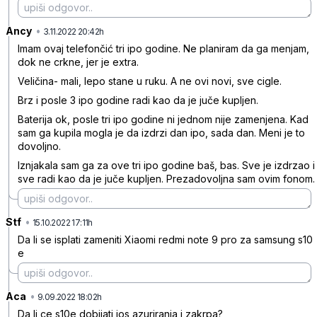
Ancy
•
vn0phhnzc800p7mrls13
3.11.2022 20:42h
Imam ovaj telefončić tri ipo godine. Ne planiram da ga menjam,
dok ne crkne, jer je extra.
Veličina- mali, lepo stane u ruku. A ne ovi novi, sve cigle.
Brz i posle 3 ipo godine radi kao da je juče kupljen.
Baterija ok, posle tri ipo godine ni jednom nije zamenjena. Kad
sam ga kupila mogla je da izdrzi dan ipo, sada dan. Meni je to
dovoljno.
Iznjakala sam ga za ove tri ipo godine baš, bas. Sve je izdrzao i
sve radi kao da je juče kupljen. Prezadovoljna sam ovim fonom.
Stf
•
v2jqjr61dqy0n50v2729
15.10.2022 17:11h
Da li se isplati zameniti Xiaomi redmi note 9 pro za samsung s10
e
Aca
•
n5g9bxp2xd1sy9sznm00
9.09.2022 18:02h
Da li ce s10e dobijati jos azuriranja i zakrpa?