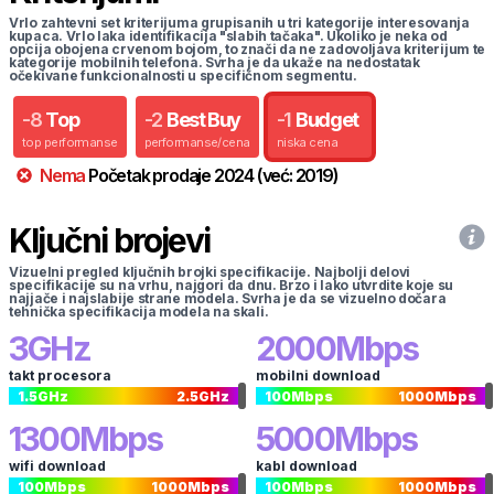
Vrlo zahtevni set kriterijuma grupisanih u tri kategorije interesovanja
kupaca. Vrlo laka identifikacija "slabih tačaka". Ukoliko je neka od
opcija obojena crvenom bojom, to znači da ne zadovoljava kriterijum te
kategorije mobilnih telefona. Svrha je da ukaže na nedostatak
očekivane funkcionalnosti u specifičnom segmentu.
-
8
Top
-
2
Best Buy
-
1
Budget
top performanse
performanse/cena
niska cena
Nema
Početak prodaje
2024
(već:
2019
)
Ključni brojevi
Vizuelni pregled ključnih brojki specifikacije. Najbolji delovi
specifikacije su na vrhu, najgori da dnu. Brzo i lako utvrdite koje su
najjače i najslabije strane modela. Svrha je da se vizuelno dočara
tehnička specifikacija modela na skali.
3
GHz
2000
Mbps
takt procesora
mobilni download
1.5
GHz
2.5
GHz
100
Mbps
1000
Mbps
1300
Mbps
5000
Mbps
wifi download
kabl download
100
Mbps
1000
Mbps
100
Mbps
1000
Mbps