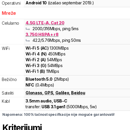
Android 10
(izašao
septembar 2019.
)
Operativni
Mreže
4.5G LTE-A, Cat 20
Celularno
2000
/316
Mbps
, ping 5ms
3.75G HSPA+ r8
42.2
/5.76
Mbps
, ping 50ms
Wi-Fi
5
(
AC
)
1300
MBps
WiFi
Wi-Fi
4
(
N
)
450
MBps
Wi-Fi
2
(
A
)
54
MBps
Wi-Fi
3
(
G
)
54
MBps
Wi-Fi
1
(
B
)
11
MBps
Bluetooth 5.0
(2Mbps)
Bežično
NFC
(0.4Mbps)
Glonass
,
GPS
,
Galileo
,
Beidou
Sateliti
3.5mm audio, USB-C
Kabl
transfer:
USB 3.1 gen1
(
5000Mbps,
5w
)
Napomena: 100% tačnost specifkacije nije moguće garantovati!
Kriterijumi