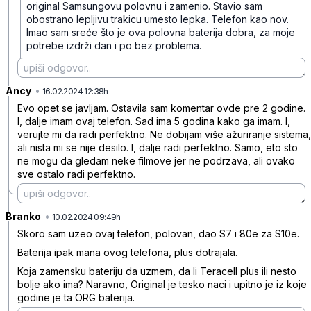
original Samsungovu polovnu i zamenio. Stavio sam
obostrano lepljivu trakicu umesto lepka. Telefon kao nov.
Imao sam sreće što je ova polovna baterija dobra, za moje
potrebe izdrži dan i po bez problema.
Ancy
•
jnc7yvm83bt3b50
16.02.2024 12:38h
Evo opet se javljam. Ostavila sam komentar ovde pre 2 godine.
I, dalje imam ovaj telefon. Sad ima 5 godina kako ga imam. I,
verujte mi da radi perfektno. Ne dobijam više ažuriranje sistema,
ali nista mi se nije desilo. I, dalje radi perfektno. Samo, eto sto
ne mogu da gledam neke filmove jer ne podrzava, ali ovako
sve ostalo radi perfektno.
Branko
•
22zbc862zvtbjyw
10.02.2024 09:49h
Skoro sam uzeo ovaj telefon, polovan, dao S7 i 80e za S10e.
Baterija ipak mana ovog telefona, plus dotrajala.
Koja zamensku bateriju da uzmem, da li Teracell plus ili nesto
bolje ako ima? Naravno, Original je tesko naci i upitno je iz koje
godine je ta ORG baterija.