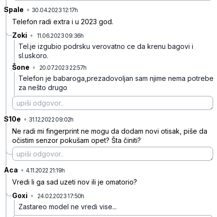
Spale
•
605mdx61shj3q49
30.04.2023 12:17h
Telefon radi extra i u 2023 god.
Zoki
•
11.06.2023 09:36h
cnbf9r6fkxhbjmx
Tel.je izgubio podrsku verovatno ce da krenu bagovi i
sl.uskoro.
Šone
•
20.07.2023 22:57h
qs3xv8qyrcz1cc4
Telefon je babaroga,prezadovoljan sam njime nema potrebe
za nešto drugo
S10e
•
5gfg30mbrshfydsgrmd6
31.12.2022 09:02h
Ne radi mi fingerprint ne mogu da dodam novi otisak, piše da
očistim senzor pokušam opet? Šta činiti?
Aca
•
vwzfhxscd0tdwttwvnvk
4.11.2022 21:19h
Vredi li ga sad uzeti nov ili je omatorio?
Goxi
•
24.02.2023 17:50h
9bq9s28j21j4lhl
Zastareo model ne vredi vise...