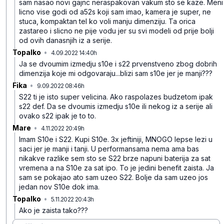
sam nasao novi gajnc neraspakovan vakum sto se kaze. Meni
licno vise godi od a52s koji sam imao, kamera je super, ne
stuca, kompaktan tel ko voli manju dimenziju. Ta orica
zastareo i slicno ne pije vodu jer su svi modeli od prije bolji
od ovih danasnjih iz a serije.
Topalko
•
4.09.2022 14:40h
6d832rj50g01vrwpzrbx
Ja se dvoumim izmedju s10e i s22 prvenstveno zbog dobrih
dimenzija koje mi odgovaraju...blizi sam s10e jer je manji???
Fika
•
9.09.2022 08:46h
gps4b1p6nzymwz31m816
S22 ti je isto super velicina. Ako raspolazes budzetom ipak
s22 def. Da se dvoumis izmedju s10e ili nekog iz a serije ali
ovako s22 ipak je to to.
Mare
•
4.11.2022 20:49h
psb2smtyvl4x1177vz9d
Imam S10e i S22. Kupi S10e. 3x jeftiniji, MNOGO lepse lezi u
saci jer je manji i tanji. U performansama nema ama bas
nikakve razlike sem sto se S22 brze napuni baterija za sat
vremena a na S10e za sat ipo. To je jedini benefit zaista. Ja
sam se pokajao ato sam uzeo S22. Bolje da sam uzeo jos
jedan nov S10e dok ima.
Topalko
•
5.11.2022 20:43h
dh8ybskxwbd43jh827rx
Ako je zaista tako???