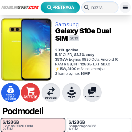
MOBILNI
SVET
.COM
PRETRAGA
Samsung
Galaxy S10e
Dual
SIM
2019
2019
. godina
5.8
"
OLED
,
83.3
% body
35
%
Exynos 9820 Octa, Android 10
RAM
6
GB
,
INT
128
GB
,
EXT
SDXC
⚡
15
W,
3100
mAh
neizmenjiva
2
kamer
e
, max
16
MP
PRODAJ
KUPOVINA
KOMENTARI
OVAJ
TEST
UPOREDI
SPECIFIKACIJA
MOBILNI
Podmodeli
6
/
128
GB
6
/
128
GB
Exynos 9820 Octa
Snapdragon
855
2x SIM
1x SIM