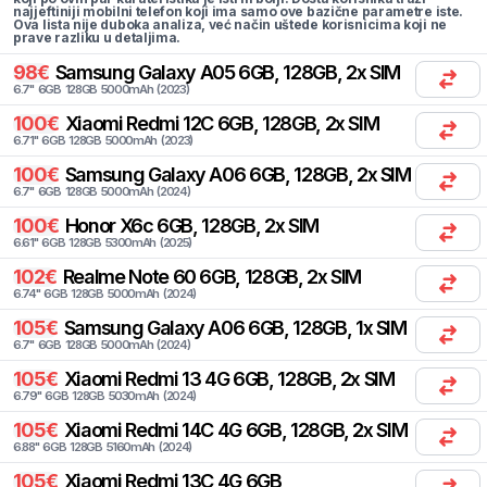
najjeftiniji mobilni telefon koji ima samo ove bazične parametre iste.
Ova lista nije duboka analiza, već način uštede korisnicima koji ne
prave razliku u detaljima.
98
€
Samsung
Galaxy A05 6GB, 128GB, 2x SIM
6.7
"
6
GB
128
GB
5000
mAh
(
2023
)
100
€
Xiaomi
Redmi 12C 6GB, 128GB, 2x SIM
6.71
"
6
GB
128
GB
5000
mAh
(
2023
)
100
€
Samsung
Galaxy A06 6GB, 128GB, 2x SIM
6.7
"
6
GB
128
GB
5000
mAh
(
2024
)
100
€
Honor
X6c 6GB, 128GB, 2x SIM
6.61
"
6
GB
128
GB
5300
mAh
(
2025
)
102
€
Realme
Note 60 6GB, 128GB, 2x SIM
6.74
"
6
GB
128
GB
5000
mAh
(
2024
)
105
€
Samsung
Galaxy A06 6GB, 128GB, 1x SIM
6.7
"
6
GB
128
GB
5000
mAh
(
2024
)
105
€
Xiaomi
Redmi 13 4G 6GB, 128GB, 2x SIM
6.79
"
6
GB
128
GB
5030
mAh
(
2024
)
105
€
Xiaomi
Redmi 14C 4G 6GB, 128GB, 2x SIM
6.88
"
6
GB
128
GB
5160
mAh
(
2024
)
105
€
Xiaomi
Redmi 13C 4G 6GB