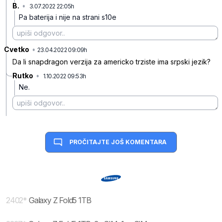
B.
•
3.07.2022 22:05h
jdncnl13mtc1q59b6nvq
Pa baterija i nije na strani s10e
Cvetko
•
vzd4sf074zh5fy0qrfgp
23.04.2022 09:09h
Da li snapdragon verzija za americko trziste ima srpski jezik?
Rutko
•
1.10.2022 09:53h
nxrvcmtb8fht2nr7k4h5
Ne.
PROČITAJTE JOŠ KOMENTARA
2402
*
Galaxy Z Fold5 1TB