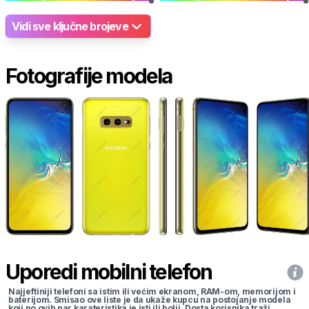
Vidi sve ključne brojeve
Fotografije modela
Uporedi mobilni telefon
Najjeftiniji telefoni sa istim ili većim ekranom, RAM-om, memorijom i
baterijom. Smisao ove liste je da ukaže kupcu na postojanje modela
koji po ovih par karateristika je isti ili bolji. Dosta korisnika traži