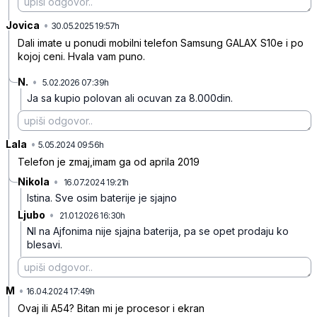
Jovica
•
cdsb9ggblwlwsx5
30.05.2025 19:57h
Dali imate u ponudi mobilni telefon Samsung GALAX S10e i po
kojoj ceni. Hvala vam puno.
N.
•
5.02.2026 07:39h
9cy22jmmzsnznrm
Ja sa kupio polovan ali ocuvan za 8.000din.
Lala
•
mjs10xqtt7cwdps
5.05.2024 09:56h
Telefon je zmaj,imam ga od aprila 2019
Nikola
•
16.07.2024 19:21h
m4pzlqym8wjvvpw
Istina. Sve osim baterije je sjajno
Ljubo
•
21.01.2026 16:30h
cyp0ddr4x8kvssl
NI na Ajfonima nije sjajna baterija, pa se opet prodaju ko
blesavi.
M
•
3rfv5fl07k65dh8
16.04.2024 17:49h
Ovaj ili A54? Bitan mi je procesor i ekran