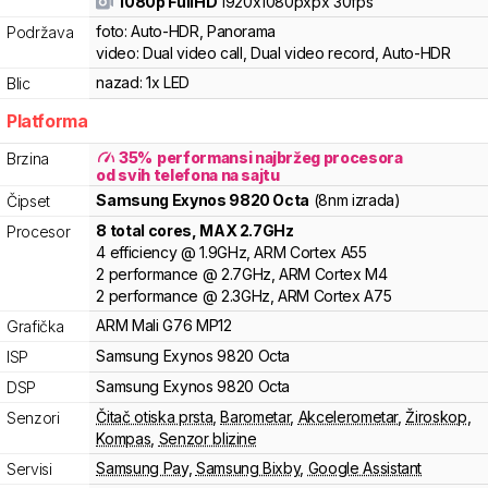
1080p FullHD
1920x1080pxpx
30fps
foto:
Auto-HDR, Panorama
Podržava
video:
Dual video call, Dual video record, Auto-HDR
nazad:
1x LED
Blic
Platforma
35
%
performansi najbržeg procesora
Brzina
od svih telefona na sajtu
Samsung
Exynos 9820 Octa
(8nm izrada)
Čipset
8
total cores
, MAX
2.7
GHz
Procesor
4
efficiency
@
1.9
GHz,
ARM
Cortex
A55
2
performance
@
2.7
GHz,
ARM
Cortex
M4
2
performance
@
2.3
GHz,
ARM
Cortex
A75
ARM
Mali
G76 MP12
Grafička
Samsung
Exynos
9820 Octa
ISP
Samsung
Exynos
9820 Octa
DSP
Čitač otiska prsta
,
Barometar
,
Akcelerometar
,
Žiroskop
,
Senzori
Kompas
,
Senzor blizine
Samsung Pay
,
Samsung Bixby
,
Google Assistant
Servisi