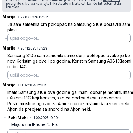
podignite slike, pa kopirajte link i stavite link u tekst, koji će biti automatski
linkovan.
Marija
•
1ktjlwpy9thj88s
27.02.2026 13:10h
Ja sam zamenila crn poklopac na Samsung S10e postavila sam
plavi.
Marija
•
mkzg1hrxnp6g0s3
20.11.2025 13:52h
Samsung S10e sam zamenila samo donji poklopac ovako je ko
nov. Koristim ga dve I po godina. Koristim Samsung A36 i Xiaomi
redmi 14C
Marija
•
jr24bdxgvq6hp19
8.07.2025 12:13h
Imam Samsung s10e dve godine ga imam, dobar je monilni. Imam
i Xiaomi 14C koji koristim, sad ce godina dana u novembru.
Posto mi istice ugovor za 4 meseca razmisljam da uzmem neki
Ajfon da predjem sa android na Ajfon neki.
Peki Meki
•
1.09.2025 10:20h
06wxtn962ld3nhp
Majo uzmi IPhone 15 Pro