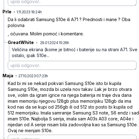
Prle
•
l957t0xvd40jqfv
1.11.2023 19:24h
Da li odabrati Samsung S10e ili A71 ? Prednosti i mane ? Oba
polovna
, očuvana. Molim pomoć i komentare.
GreatWhite
•
29.01.2024 15:26h
t5d4vlrsqr7x055
Veličina ekrana (kome je bitno) i baterije su na strani A71. Sve
ostalo, ipak S10e...
Maja
•
gqtytrhxs21nzyy
27.10.2023 07:23h
Kad bi mi se nekad pokvari Samsung S10e isto bi kupila
Samsung S10e, mozda bi uzela nov takav. Lak je brzo otvara
sve, volim da igram igrice na njega baterija mi traje dva dana
imam memoriju njegovu 128gb plus memorijsku 128gb da ima
kod nas da se kupi od 256gb ili od 512 sto posto bi kupila od
512 memorijsku. Imala samranije Samsung S3 note, S6 endz i sad
imam S10e. Najbolja S serija, imala sam A03s A03 core, A04e i
nijedan od A serije nisam bila zadovoljna kao sa Samsung S10e.
Ovaj ne menjam S10e.