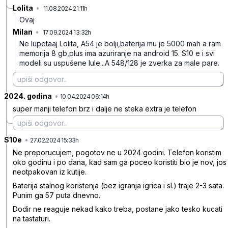
Lolita
•
11.08.2024 21:11h
2j57ch727zpr1n7
Ovaj
Milan
•
17.09.2024 13:32h
s67p0k48kq72dm7
Ne lupetaaj Lolita, A54 je bolji,baterija mu je 5000 mah a ram
memorija 8 gb,plus ima azuriranje na android 15. S10 e i svi
modeli su uspušene lule...A 548/128 je zverka za male pare.
2024. godina
•
q4my1jd58dm673y
10.04.2024 06:14h
super manji telefon brz i dalje ne steka extra je telefon
S10e
•
0f7jtvr98xwr5p1
27.02.2024 15:33h
Ne preporucujem, pogotov ne u 2024 godini. Telefon koristim
oko godinu i po dana, kad sam ga poceo koristiti bio je nov, jos
neotpakovan iz kutije.
Baterija stalnog koristenja (bez igranja igrica i sl.) traje 2-3 sata.
Punim ga 57 puta dnevno.
Dodir ne reaguje nekad kako treba, postane jako tesko kucati
na tastaturi.