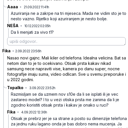
Aaaa
•
21.09.2022 11:41h
5s7vkn9kcnc5svj5ysyy
Azuriranja ne a zakrpe na tri mjeseca. Mada ne vidim sto je to
nesto vazno. Rijetko koji azuriranjem je nesto bolje.
NEŠA
•
10.12.2022 02:05h
mjzrzzx6hnhk5bcs95d6
Da li menjati za vivo t1?
Fika
•
npx4xclssyggvq22h1s1
2.09.2022 23:56h
Nasao novi gajnc. Mali kiler od telefona. Idealna velicina. Bat sa
netom dan to je to ocekivano. Otisak prsta kakav nikad
samsung nece napraviti vise, kamera po danu super, nocne
fotografije imaju suma, video odlican. Sve u svemu preporuke i
u 2022 godini.
Topalko
•
3.09.2022 23:52h
9772m5lrspgqlwnk35t3
Razmisljam se da uzmem nov s10e da li se isplati ili je vec
zastareo model? I to u vezi otiska prsta me zanima da li je
zgodno koristiti otisak prsta i kakav je onako u ruci?
Fika
•
4.09.2022 12:36h
g8xybvvynljzbfvbvvg6
Otisak je prebrz jer je sa strane a posto su dimenzije telefona
za jednu ruku lagano onda je bas dobro nema mucenja. Ja