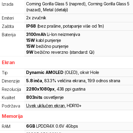
Corning Gorilla Glass 5 (napred), Corning Gorilla Glass 5
Izrada
(nazad), Metal (detalji)
2x zvučnik
Emiteri
IP68
(bez prašine, potapanje više od 1m)
Zaštita
3100
mAh
Li-Ion
neizmenjiva
Baterija
15
W
kabl punjenje
15
W
bežično punjenje
9
W
bežično reverzno
(standard:
Qi
)
Ekran
Dynamic AMOLED
(OLED)
, okvir Hole
Tip
5.8
inča
, 83.3% veličina ekrana
, 19:9 odnos strana
Dimenzije
2280
x
1080
px
,
438
ppi gustina
Rezolucija
803
nits
osvetljenje
Kvalitet
Uvek uključen ekran
,
HDR10+
Podržava
Memorija
6
GB
LPDDR4X
0.6V
4
Gbps
RAM