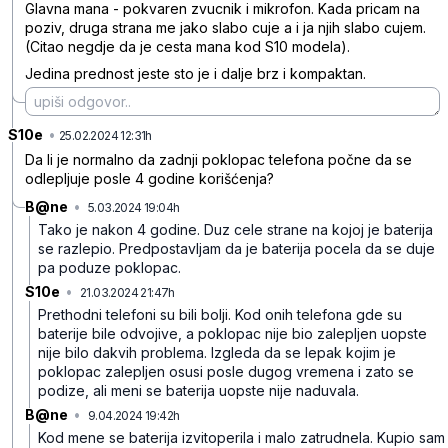
Glavna mana - pokvaren zvucnik i mikrofon. Kada pricam na
poziv, druga strana me jako slabo cuje a i ja njih slabo cujem.
(Citao negdje da je cesta mana kod S10 modela).
Jedina prednost jeste sto je i dalje brz i kompaktan.
S10e
•
ssgcr5zbpc24mp2
25.02.2024 12:31h
Da li je normalno da zadnji poklopac telefona počne da se
odlepljuje posle 4 godine korišćenja?
B@ne
•
5.03.2024 19:04h
zb9qjtd77w6wg4b
Tako je nakon 4 godine. Duz cele strane na kojoj je baterija
se razlepio. Predpostavljam da je baterija pocela da se duje
pa poduze poklopac.
S10e
•
21.03.2024 21:47h
jcpltw34z67c6y7
Prethodni telefoni su bili bolji. Kod onih telefona gde su
baterije bile odvojive, a poklopac nije bio zalepljen uopste
nije bilo dakvih problema. Izgleda da se lepak kojim je
poklopac zalepljen osusi posle dugog vremena i zato se
podize, ali meni se baterija uopste nije naduvala.
B@ne
•
9.04.2024 19:42h
fhgsjrr3dd7y1d1
Kod mene se baterija izvitoperila i malo zatrudnela. Kupio sam