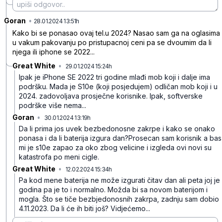
Goran
•
n85bgfzl52y1cg8
28.01.2024 13:51h
Kako bi se ponasao ovaj tel.u 2024? Nasao sam ga na oglasima
u vakum pakovanju po pristupacnoj ceni pa se dvoumim da li
njega ili iphone se 2022...
Great White
•
29.01.2024 15:24h
54r0f2qwxvtc96p
Ipak je iPhone SE 2022 tri godine mlađi mob koji i dalje ima
podršku. Mada je S10e (koji posjedujem) odličan mob koji i u
2024. zadovoljava prosječne korisnike. Ipak, softverske
podrške više nema...
Goran
•
30.01.2024 13:19h
p9r09yw2nrljx6w
Da li prima jos uvek bezbedonosne zakrpe i kako se onako
ponasa i da li baterija izgura dan?Prosecan sam korisnik a bas
mi je s10e zapao za oko zbog velicine i izgleda ovi novi su
katastrofa po meni cigle.
Great White
•
12.02.2024 15:34h
qj689y22df9dp4w
Pa kod mene baterija ne može izgurati čitav dan ali peta joj je
godina pa je to i normalno. Možda bi sa novom baterijom i
mogla. Što se tiče bezbjedonosnih zakrpa, zadnju sam dobio
4.11.2023. Da li će ih biti još? Vidjećemo...