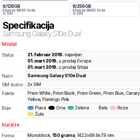
6
/
128
GB
8
/
256
GB
Exynos 9820 Octa
Exynos 9820 Octa
1x SIM
1x SIM
Specifikacija
Samsung
Galaxy S10e Dual
Model
0d526
21. februar 2019.
najavljen
Status
01. mart 2019.
u prodaji Evropa
01. mart 2019.
u prodaji Srbija
Samsung
Galaxy S10e Dual
Naziv
2x SIM
SIM slotovi
Prism White, Prism Black, Prism Green, Prism Blue, Canary
Paleta
Yellow, Flamingo Pink
Plava
Crna
Zelena
Bela
Roze
Boje
Žuta
Kućište
Monoblock
,
150
grama
,
142.2
x
69.9
x
7.9
mm
Forma