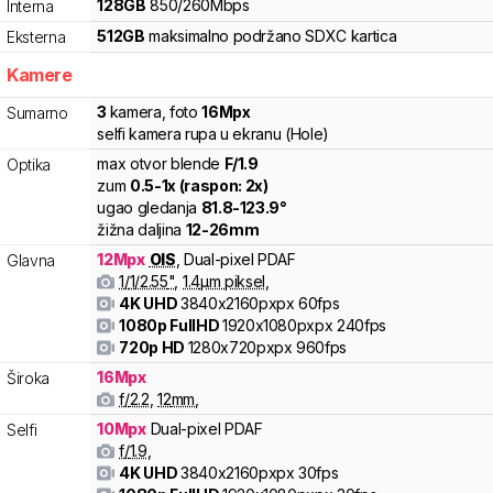
128
GB
850
/
260
Mbps
Interna
512
GB
maksimalno podržano
SDXC
kartica
Eksterna
Kamere
3
kamera
,
foto
16
Mpx
Sumarno
selfi kamera rupa u ekranu (Hole)
max otvor blende
F/
1.9
Optika
zum
0.5
-
1
x (raspon:
2
x)
ugao gledanja
81.8
-
123.9
°
žižna daljina
12
-
26
mm
12
Mpx
OIS
,
Dual-pixel PDAF
Glavna
1/
1/2.55
"
,
1.4
µm piksel
,
4K UHD
3840x2160pxpx
60fps
1080p FullHD
1920x1080pxpx
240fps
720p HD
1280x720pxpx
960fps
16
Mpx
Široka
f/
2.2
,
12
mm
,
10
Mpx
Dual-pixel PDAF
Selfi
f/
1.9
,
4K UHD
3840x2160pxpx
30fps