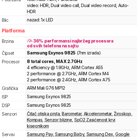
video:
HDR, Dual video call, Dual video record, Auto-
HDR
nazad:
1x LED
Blic
Platforma
36
%
performansi najbržeg procesora
Brzina
od svih telefona na sajtu
Samsung
Exynos 9825
(7nm izrada)
Čipset
8
total cores
, MAX
2.7
GHz
Procesor
4
efficiency
@
1.9
GHz,
ARM
Cortex
A55
2
performance
@
2.7
GHz,
ARM
Cortex
M4
2
performance
@
2.4
GHz,
ARM
Cortex
A75
ARM
Mali
G76 MP12
Grafička
Samsung
Exynos
9825
ISP
Samsung
Exynos
9825
DSP
Čitač otiska prsta
,
Barometar
,
Akcelerometar
,
Žiroskop
,
Senzori
Kompas
,
Senzor blizine
,
SpO2 Zasićenost krvi
kiseonikom
Samsung Pay
,
Samsung Bixby
,
Samsung Dex
,
Google
Servisi