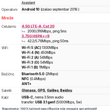
Assistant
Android 10
(izašao
septembar 2019.
)
Operativni
Mreže
4.5G LTE-A, Cat 20
Celularno
2000
/316
Mbps
, ping 5ms
3.75G HSPA+ r8
42.2
/5.76
Mbps
, ping 50ms
Wi-Fi
5
(
AC
)
1300
MBps
WiFi
Wi-Fi
4
(
N
)
450
MBps
Wi-Fi
2
(
A
)
54
MBps
Wi-Fi
3
(
G
)
54
MBps
Wi-Fi
1
(
B
)
11
MBps
Bluetooth 5.0
(2Mbps)
Bežično
NFC
(0.4Mbps)
ANT+
Glonass
,
GPS
,
Galileo
,
Beidou
Sateliti
USB-C
, nema 3.5mm audio
Kabl
transfer:
USB 3.1 gen1
(
5000Mbps,
5w
)
Napomena: 100% tačnost specifkacije nije moguće garantovati!