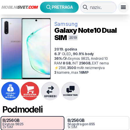
MOBILNI
SVET
.COM
PRETRAGA
Samsung
Galaxy Note10
Dual
SIM
2019
2019
. godina
6.3
"
OLED
,
90.9
% body
36
%
Exynos 9825, Android 10
RAM
8
GB
,
INT
256
GB
,
EXT
nema
⚡
25
W,
3500
mAh
neizmenjiva
3
kamer
e
, max
16
MP
PRODAJ
KUPOVINA
KOMENTARI
OVAJ
UPOREDI
SPECIFIKACIJA
MOBILNI
Podmodeli
8
/
256
GB
8
/
256
GB
Exynos 9825
Snapdragon
855
2x SIM
1x SIM