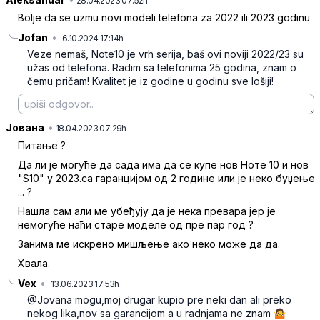
28.04.2023 07:52h
Bolje da se uzmu novi modeli telefona za 2022 ili 2023 godinu
Jofan
•
6.10.2024 17:14h
g0q3d2xhjvtdk6k
Veze nemaš, Note10 je vrh serija, baš ovi noviji 2022/23 su
užas od telefona.
Radim sa telefonima 25 godina, znam o
čemu pričam! Kvalitet je iz godine u godinu sve lošiji!
Јована
•
6qfhpnf7twfmdpn
18.04.2023 07:29h
Питање ?
Да ли је могуће да сада има да се купе нов Ноте 10 и нов
"S10" у 2023.са гаранцијом од 2 године или је неко буџење
... ?
Нашла сам али ме убеђују да је нека превара јер је
немогуће наћи старе моделе од пре пар год ?
Занима ме искрено мишљење ако неко може да да.
Хвала.
Vex
•
13.06.2023 17:53h
6gx6s9pc9x538c9
@Jovana mogu,moj drugar kupio pre neki dan ali preko
nekog lika,nov sa garancijom a u radnjama ne znam 🤷