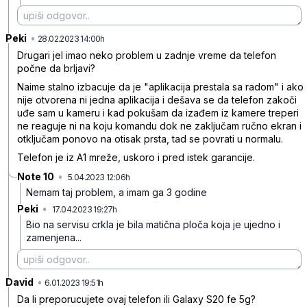
Peki
•
0crc7xnrcy2lbtf
28.02.2023 14:00h
Drugari jel imao neko problem u zadnje vreme da telefon
počne da brljavi?
Naime stalno izbacuje da je "aplikacija prestala sa radom" i ako
nije otvorena ni jedna aplikacija i dešava se da telefon zakoči
uđe sam u kameru i kad pokušam da izađem iz kamere treperi
ne reaguje ni na koju komandu dok ne zaključam ručno ekran i
otključam ponovo na otisak prsta, tad se povrati u normalu.
Telefon je iz A1 mreže, uskoro i pred istek garancije.
Note 10
•
5.04.2023 12:06h
fgrhmmw1ssdy0cd
Nemam taj problem, a imam ga 3 godine
Peki
•
17.04.2023 19:27h
k26k3hkctkyv0jn
Bio na servisu crkla je bila matična ploča koja je ujedno i
zamenjena...
David
•
x76r570cm1dc9jyxy072
6.01.2023 19:51h
Da li preporucujete ovaj telefon ili Galaxy S20 fe 5g?