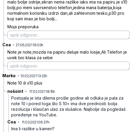
malo bolje ostrije,ekran nema razlike iako ima na papiru je s10
bolji,po meni savrsenstvo telefon,jedina mana baterija,koja
normalnom korisniku izdrzi dan,ali zahtevnom tesko,p30 pro
koji sam imao je bio bolji...
Moja preporuka
Coa
•
v21cxtl6613fys1gr7yz
27.05.2021 16:03h
Note je note,mozda na papiru deluje malo losije,Ali Telefon je
uvek bio klasa za sebe
Marko
•
8r500qc26r7y9twd39rq
13.02.2021 13:22h
Note 10 ili s10 plus
nošoint
•
17.02.2021 18:15h
1z68jl8n0y9jhwm9mqr1
Postojala je ista dilema prošle godine ali odluka je pala za
note 10 i pored toga što S 10+ ima dve prednosti: bolja
rezolucija i klasičan ulaz za slušalice. Najbolje da pogledaš
poređenje na YouTube.
Coa
•
11.03.2021 06:37h
w40qwp9cgdmxh29yfh8d
Ima li razlike u kameri?