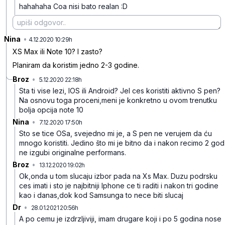
hahahaha Coa nisi bato realan :D
Nina
•
86zhn529md0w6lt6jhqy
4.12.2020 10:29h
XS Max ili Note 10? I zasto?
Planiram da koristim jedno 2-3 godine.
Broz
•
5.12.2020 22:18h
5szld38vdn4wrtfq37q9
Sta ti vise lezi, IOS ili Android? Jel ces koristiti aktivno S pen?
Na osnovu toga proceni,meni je konkretno u ovom trenutku
bolja opcija note 10
Nina
•
7.12.2020 17:50h
jqmqpnrdrwq0sypbswlq
Sto se tice OSa, svejedno mi je, a S pen ne verujem da ću
mnogo koristiti. Jedino što mi je bitno da i nakon recimo 2 god
ne izgubi originalne performans.
Broz
•
13.12.2020 19:02h
ldlv1ym7z62vf00w5wb6
Ok,onda u tom slucaju izbor pada na Xs Max. Duzu podrsku
ces imati i sto je najbitniji Iphone ce ti raditi i nakon tri godine
kao i danas,dok kod Samsunga to nece biti slucaj
Dr
•
28.01.2021 20:56h
7yjdfhr7rtbcdvqbmkrl
A po cemu je izdrzljiviji, imam drugare koji i po 5 godina nose