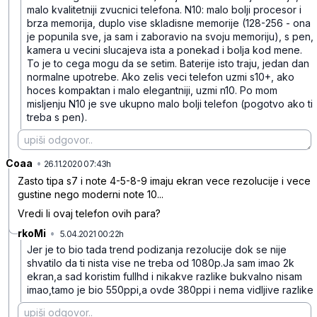
malo kvalitetniji zvucnici telefona. N10: malo bolji procesor i
brza memorija, duplo vise skladisne memorije (128-256 - ona
je popunila sve, ja sam i zaboravio na svoju memoriju), s pen,
kamera u vecini slucajeva ista a ponekad i bolja kod mene.
To je to cega mogu da se setim. Baterije isto traju, jedan dan
normalne upotrebe. Ako zelis veci telefon uzmi s10+, ako
hoces kompaktan i malo elegantniji, uzmi n10. Po mom
misljenju N10 je sve ukupno malo bolji telefon (pogotvo ako ti
treba s pen).
Coaa
•
s8vff3h12qr8f4bwggfx
26.11.2020 07:43h
Zasto tipa s7 i note 4-5-8-9 imaju ekran vece rezolucije i vece
gustine nego moderni note 10...
Vredi li ovaj telefon ovih para?
rkoMi
•
5.04.2021 00:22h
synwns0dnhnn7dh5qyk4
Jer je to bio tada trend podizanja rezolucije dok se nije
shvatilo da ti nista vise ne treba od 1080p.Ja sam imao 2k
ekran,a sad koristim fullhd i nikakve razlike bukvalno nisam
imao,tamo je bio 550ppi,a ovde 380ppi i nema vidljive razlike