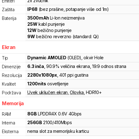
2x zvučnik
Emiteri
IP68
(bez prašine, potapanje više od 1m)
Zaštita
3500
mAh
Li-Ion
neizmenjiva
Baterija
25
W
kabl punjenje
12
W
bežično punjenje
9
W
bežično reverzno
(standard:
Qi
)
Ekran
Dynamic AMOLED
(OLED)
, okvir Hole
Tip
6.3
inča
, 90.9% veličina ekrana
, 19:9 odnos strana
Dimenzije
2280
x
1080
px
,
401
ppi gustina
Rezolucija
1200
nits
osvetljenje
Kvalitet
Uvek uključen ekran
,
Olovka
,
HDR10+
Podržava
Memorija
8
GB
LPDDR4X
0.6V
4
Gbps
RAM
256
GB
2100
/
410
Mbps
Interna
nema slot za memorijsku karticu
Eksterna