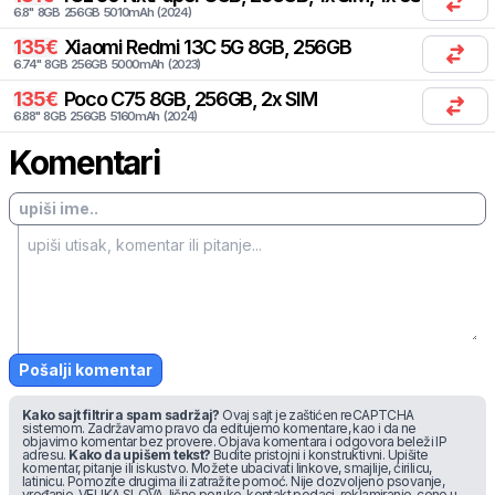
6.8
"
8
GB
256
GB
5010
mAh
(
2024
)
135
€
Xiaomi
Redmi 13C 5G 8GB, 256GB
6.74
"
8
GB
256
GB
5000
mAh
(
2023
)
135
€
Poco
C75 8GB, 256GB, 2x SIM
6.88
"
8
GB
256
GB
5160
mAh
(
2024
)
Komentari
Pošalji komentar
Kako sajt filtrira spam sadržaj?
Ovaj sajt je zaštićen reCAPTCHA
sistemom. Zadržavamo pravo da editujemo komentare, kao i da ne
objavimo komentar bez provere. Objava komentara i odgovora beleži IP
adresu.
Kako da upišem tekst?
Budite pristojni i konstruktivni. Upišite
komentar, pitanje ili iskustvo. Možete ubacivati linkove, smajlije, ćirilicu,
latinicu. Pomozite drugima ili zatražite pomoć. Nije dozvoljeno psovanje,
vređanje, VELIKA SLOVA, lične poruke, kontakt podaci, reklamiranje, cene u