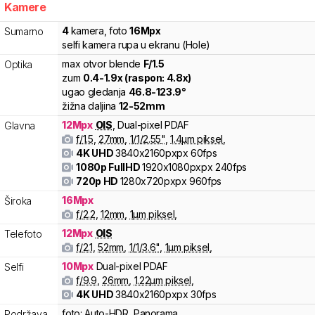
Kamere
4
kamera
,
foto
16
Mpx
Sumarno
selfi kamera rupa u ekranu (Hole)
max otvor blende
F/
1.5
Optika
zum
0.4
-
1.9
x (raspon:
4.8
x)
ugao gledanja
46.8
-
123.9
°
žižna daljina
12
-
52
mm
12
Mpx
OIS
,
Dual-pixel PDAF
Glavna
f/
1.5
,
27
mm
,
1/
1/2.55
"
,
1.4
µm piksel
,
4K UHD
3840x2160pxpx
60fps
1080p FullHD
1920x1080pxpx
240fps
720p HD
1280x720pxpx
960fps
16
Mpx
Široka
f/
2.2
,
12
mm
,
1
µm piksel
,
12
Mpx
OIS
Telefoto
f/
2.1
,
52
mm
,
1/
1/3.6
"
,
1
µm piksel
,
10
Mpx
Dual-pixel PDAF
Selfi
f/
9.9
,
26
mm
,
1.22
µm piksel
,
4K UHD
3840x2160pxpx
30fps
foto:
Auto-HDR, Panorama
Podržava