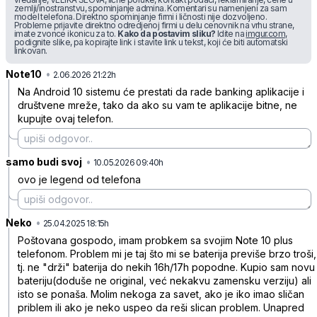
zemlji/inostranstvu, spominjanje admina. Komentari su namenjeni za sam
model telefona. Direktno spominjanje firmi i ličnosti nije dozvoljeno.
Probleme prijavite direktno odredjenoj firmi u delu cenovnik na vrhu strane,
imate zvonce ikonicu za to.
Kako da postavim sliku?
Idite na
imgur.com
,
podignite slike, pa kopirajte link i stavite link u tekst, koji će biti automatski
linkovan.
Note10
•
qld5bxdfcstpbfs
2.06.2026 21:22h
Na Android 10 sistemu će prestati da rade banking aplikacije i
društvene mreže, tako da ako su vam te aplikacije bitne, ne
kupujte ovaj telefon.
samo budi svoj
•
2fk2h3r26xyjv6y
10.05.2026 09:40h
ovo je legend od telefona
Neko
•
w8jmkzxy9mwt2rh
25.04.2025 18:15h
Poštovana gospodo, imam probkem sa svojim Note 10 plus
telefonom. Problem mi je taj što mi se baterija previše brzo troši,
tj. ne "drži" baterija do nekih 16h/17h popodne. Kupio sam novu
bateriju(doduše ne original, već nekakvu zamensku verziju) ali
isto se ponaša. Molim nekoga za savet, ako je iko imao sličan
priblem ili ako je neko uspeo da reši slican problem. Unapred