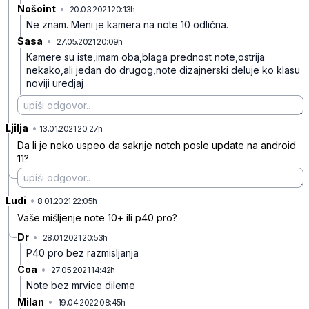
Nošoint
•
20.03.2021 20:13h
py86v79tj960rg4bqm11
Ne znam. Meni je kamera na note 10 odlična.
Sasa
•
27.05.2021 20:09h
cn6ck6pyn7h3rxgs9w90
Kamere su iste,imam oba,blaga prednost note,ostrija
nekako,ali jedan do drugog,note dizajnerski deluje ko klasu
noviji uredjaj
Ljilja
•
t6f5dl1rx60rznnpb6q4
13.01.2021 20:27h
Da li je neko uspeo da sakrije notch posle update na android
11?
Ludi
•
8l15gw39px70yjbdct60
8.01.2021 22:05h
Vaše mišljenje note 10+ ili p40 pro?
Dr
•
28.01.2021 20:53h
y35fjkjy3xrq19tc5ll5
P40 pro bez razmisljanja
Coa
•
27.05.2021 14:42h
vvs25nbkvrbllsm0wk1l
Note bez mrvice dileme
Milan
•
19.04.2022 08:45h
tp793g5mbjlxs1y98ygq