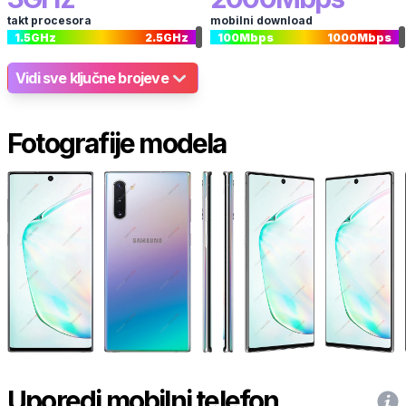
takt procesora
mobilni download
1.5
GHz
2.5
GHz
100
Mbps
1000
Mbps
Vidi sve ključne brojeve
Fotografije modela
Uporedi mobilni telefon