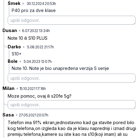
Smek
•
30.12.2024 20:53h
4lmx87v1pj6l58f
P40 pro za dve klase
Dusan
•
55j9sk3dgx9vlbzp98pq
6.07.2022 13:34h
Note 10 ili S10 PLUS
Darko
•
5.08.2022 21:17h
d068vt8y8r9dbydkkgtf
S10+
Bole
•
5.04.2023 12:07h
tty4hklxfc7v1rr
Note 10. Note je bio unapređena verzija S serije
Milan
•
qr0vvrvfct4p4f8m18gs
15.10.2021 17:16h
Moze pomoc, ovaj ili s20fe 5g?
Sasa
•
j7vwyycd5w60w7h8cxjj
27.05.2021 20:07h
Telefon ima 91% ekran,jednostavmo kad ga stavite pored bilo
kog telefona,on izgleda kao da je klasu napredniji i iznad drugi
premiju telefona,kamere su iste kao na s10(koji imam) ali su