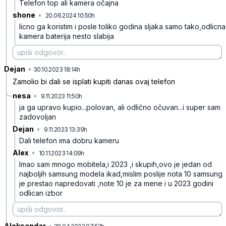
Telefon top ali kamera očajna
shone
•
20.06.2024 10:50h
hx9qxphsnhxbjzj
licno ga koristim i posle toliko godina sljaka samo tako,odlicna
kamera baterija nesto slabija
Dejan
•
935xghmt4crghbg
30.10.2023 18:14h
Zamolio bi dali se isplati kupiti danas ovaj telefon
nesa
•
9.11.2023 11:50h
jhky1p0601sy18q
ja ga upravo kupio...polovan, ali odlično očuvan...i super sam
zadovoljan
Dejan
•
9.11.2023 13:39h
2rkzfm4clcprf6c
Dali telefon ima dobru kameru
Alex
•
10.11.2023 14:09h
tyjpfc5ms2rppxj
Imao sam mnogo mobitela,i 2023 ,i skupih,ovo je jedan od
najboljih samsung modela ikad,mislim poslije nota 10 samsung
je prestao napredovati ,note 10 je za mene i u 2023 godini
odlican izbor
Aleksandar
•
fk2wlgv8j2mr8pp