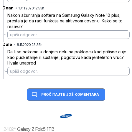
Dean
•
pygv7spyhgc8qpydc1vd
18.11.2020 12:53h
Nakon ažuriranja softera na Samsung Galaxy Note 10 plus,
prestala je da radi funkcija na aktivnom cover-u. Kako se to
resava?
Dule
•
6tj3z3jd5sgl2q1jt12w
8.11.2020 23:35h
Da li se nekome u donjem delu na poklopcu kad pritisne cuje
kao pucketanje ili sustanje, pogotovu kada jentelefon vruc?
Hvala unapred
PROČITAJTE JOŠ KOMENTARA
2402
*
Galaxy Z Fold5 1TB