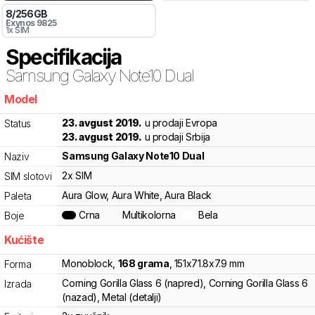
8
/
256
GB
Exynos 9825
1x SIM
Specifikacija
Samsung
Galaxy Note10 Dual
Model
0e807
23. avgust 2019.
u prodaji Evropa
Status
23. avgust 2019.
u prodaji Srbija
Samsung
Galaxy Note10 Dual
Naziv
2x SIM
SIM slotovi
Aura Glow, Aura White, Aura Black
Paleta
Crna
Multikolorna
Bela
Boje
Kućište
Monoblock
,
168
grama
,
151
x
71.8
x
7.9
mm
Forma
Corning Gorilla Glass 6 (napred), Corning Gorilla Glass 6
Izrada
(nazad), Metal (detalji)