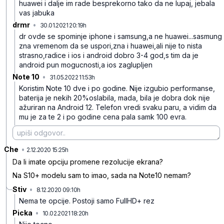
huawei i dalje im rade besprekorno tako da ne lupaj, jebala
vas jabuka
drmr
•
30.01.2021 20:19h
8gpb171kbck9xkn0qx83
dr ovde se spominje iphone i samsung,a ne huawei...sasmung
zna vremenom da se uspori,zna i huawei,ali nije to nista
strasno,radice i ios i android dobro 3-4 god,s tim da je
android pun mogucnosti,a ios zaglupljen
Note 10
•
31.05.2022 11:53h
kt9lrlb4d2hz5s142vqv
Koristim Note 10 dve i po godine. Nije izgubio performanse,
baterija je nekih 20%oslabila, mada, bila je dobra dok nije
ažuriran na Android 12. Telefon vredi svaku paru, a vidim da
mu je za te 2 i po godine cena pala samk 100 evra.
Che
•
yjn2d1c500r571wg4zwh
2.12.2020 15:25h
Da li imate opciju promene rezolucije ekrana?
Na S10+ modelu sam to imao, sada na Note10 nemam?
Stiv
•
8.12.2020 09:10h
r1c7sxlcz92n986jzr6m
Nema te opcije. Postoji samo FullHD+ rez
Picka
•
10.02.2021 18:20h
rl2b45y0gqkmryq0jsyb