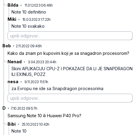
Bilda
•
11.01.2023 06:46h
g7730pvv7563j7k506n4
Note 10 definitino
Miki
•
15.03.2023 17:22h
hk5nzb3ltwk3p5z
Note 10 svakako
Bob
•
qlxjm71yk7p7mc4tf9jl
2.11.2022 09:46h
Kako da znam pri kupovini koji je sa snagadron procesorom?
Nenad
•
3.04.2023 20:44h
k1j7fvv1b0lhryj
Skini APLIKACIJU CPU-Z I POKAZACE DA LI JE SNAPDRAGON
ILI EXINUS, POZZ
nesa
•
9.11.2023 11:51h
4nc984nqqrbj657
za Evropu ne ide sa Snapdragon procesorima
D
•
2l9fptbpxc1gqgdll7sx
7.10.2022 09:57h
Samsung Note 10 ili Huawei P40 Pro?
Bibi
•
25.10.2022 10:42h
txnmrb1nf1qjh4srqm5h
Note 10