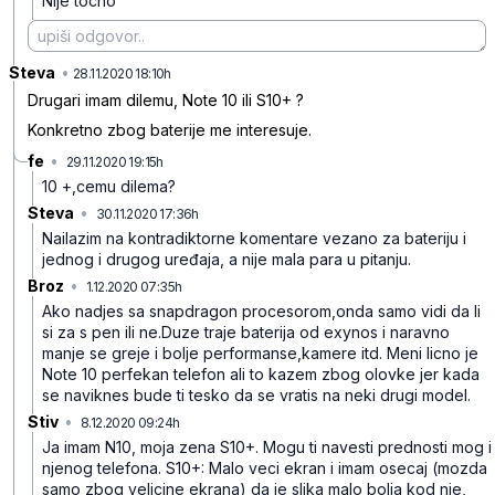
Nije tocno
Steva
•
nflgb98s6chsbzch9yt9
28.11.2020 18:10h
Drugari imam dilemu, Note 10 ili S10+ ?
Konkretno zbog baterije me interesuje.
fe
•
29.11.2020 19:15h
wj2kw6f7kwvg5d9zc892
10 +,cemu dilema?
Steva
•
30.11.2020 17:36h
h6vvdks55phqznl773cf
Nailazim na kontradiktorne komentare vezano za bateriju i
jednog i drugog uređaja, a nije mala para u pitanju.
Broz
•
1.12.2020 07:35h
d3jjfyp56zr8txvwcvzb
Ako nadjes sa snapdragon procesorom,onda samo vidi da li
si za s pen ili ne.Duze traje baterija od exynos i naravno
manje se greje i bolje performanse,kamere itd. Meni licno je
Note 10 perfekan telefon ali to kazem zbog olovke jer kada
se naviknes bude ti tesko da se vratis na neki drugi model.
Stiv
•
8.12.2020 09:24h
l3d3hxmb1vq1nrblbwdn
Ja imam N10, moja zena S10+. Mogu ti navesti prednosti mog i
njenog telefona. S10+: Malo veci ekran i imam osecaj (mozda
samo zbog velicine ekrana) da je slika malo bolja kod nje,