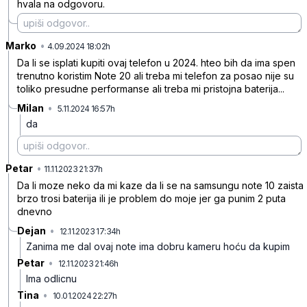
hvala na odgovoru.
Marko
•
7qv8zl21x4490qx
4.09.2024 18:02h
Da li se isplati kupiti ovaj telefon u 2024. hteo bih da ima spen
trenutno koristim Note 20 ali treba mi telefon za posao nije su
toliko presudne performanse ali treba mi pristojna baterija...
Milan
•
5.11.2024 16:57h
brbyqljwjtwtqjr
da
Petar
•
pyfq6trms6gt2rk
11.11.2023 21:37h
Da li moze neko da mi kaze da li se na samsungu note 10 zaista
brzo trosi baterija ili je problem do moje jer ga punim 2 puta
dnevno
Dejan
•
12.11.2023 17:34h
z0by72m504x8gmv
Zanima me dal ovaj note ima dobru kameru hoću da kupim
Petar
•
12.11.2023 21:46h
rf4wnz49xfqv9sz
Ima odlicnu
Tina
•
10.01.2024 22:27h
m0jh2lvkwwf9q53