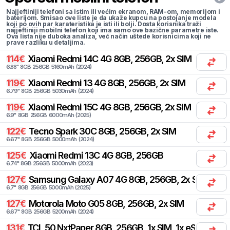
Najjeftiniji telefoni sa istim ili većim ekranom, RAM-om, memorijom i
baterijom. Smisao ove liste je da ukaže kupcu na postojanje modela
koji po ovih par karateristika je isti ili bolji. Dosta korisnika traži
najjeftiniji mobilni telefon koji ima samo ove bazične parametre iste.
Ova lista nije duboka analiza, već način uštede korisnicima koji ne
prave razliku u detaljima.
114
€
Xiaomi
Redmi 14C 4G 8GB, 256GB, 2x SIM
6.88
"
8
GB
256
GB
5160
mAh
(
2024
)
119
€
Xiaomi
Redmi 13 4G 8GB, 256GB, 2x SIM
6.79
"
8
GB
256
GB
5030
mAh
(
2024
)
119
€
Xiaomi
Redmi 15C 4G 8GB, 256GB, 2x SIM
6.9
"
8
GB
256
GB
6000
mAh
(
2025
)
122
€
Tecno
Spark 30C 8GB, 256GB, 2x SIM
6.67
"
8
GB
256
GB
5000
mAh
(
2024
)
125
€
Xiaomi
Redmi 13C 4G 8GB, 256GB
6.74
"
8
GB
256
GB
5000
mAh
(
2023
)
127
€
Samsung
Galaxy A07 4G 8GB, 256GB, 2x SIM
6.7
"
8
GB
256
GB
5000
mAh
(
2025
)
127
€
Motorola
Moto G05 8GB, 256GB, 2x SIM
6.67
"
8
GB
256
GB
5200
mAh
(
2024
)
131
€
TCL
50 NxtPaper 8GB, 256GB, 1x SIM, 1x eSIM