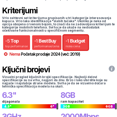
Kriterijumi
Vrlo zahtevni set kriterijuma grupisanih u tri kategorije interesovanja
kupaca. Vrlo laka identifikacija "slabih tačaka". Ukoliko je neka od
opcija obojena crvenom bojom, to znači da ne zadovoljava kriterijum te
kategorije mobilnih telefona. Svrha je da ukaže na nedostatak
očekivane funkcionalnosti u specifičnom segmentu.
-
5
Top
-
1
Best Buy
-
1
Budget
top performanse
performanse/cena
niska cena
Nema
Početak prodaje
2024
(već:
2019
)
Ključni brojevi
Vizuelni pregled ključnih brojki specifikacije. Najbolji delovi
specifikacije su na vrhu, najgori da dnu. Brzo i lako utvrdite koje su
najjače i najslabije strane modela. Svrha je da se vizuelno dočara
tehnička specifikacija modela na skali.
6.3
"
8
GB
dijagonala
ram kapacitet
4.5
"
6
"
3
GB
6
GB
3
GHz
2000
Mbps