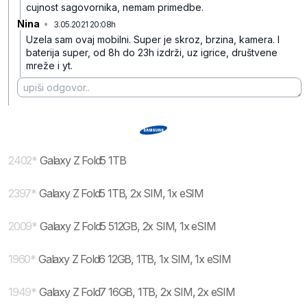
cujnost sagovornika, nemam primedbe.
Nina
•
3.05.2021 20:08h
b7gp41xlrhxn4n5dkcfz
Uzela sam ovaj mobilni. Super je skroz, brzina, kamera. I
baterija super, od 8h do 23h izdrži, uz igrice, društvene
mreže i yt.
2402
*
Galaxy Z Fold5 1TB
2397
*
Galaxy Z Fold5 1TB, 2x SIM, 1x eSIM
2009
*
Galaxy Z Fold5 512GB, 2x SIM, 1x eSIM
1960
*
Galaxy Z Fold6 12GB, 1TB, 1x SIM, 1x eSIM
1949
*
Galaxy Z Fold7 16GB, 1TB, 2x SIM, 2x eSIM