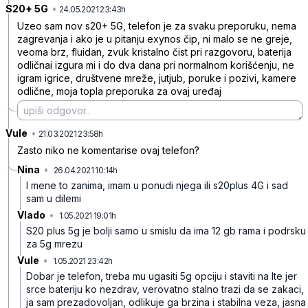
S20+ 5G
•
xnxddslvtk2plwmm77ps
24.05.2021 23:43h
Uzeo sam nov s20+ 5G, telefon je za svaku preporuku, nema
zagrevanja i ako je u pitanju exynos čip, ni malo se ne greje,
veoma brz, fluidan, zvuk kristalno čist pri razgovoru, baterija
odličnai izgura mi i do dva dana pri normalnom korišćenju, ne
igram igrice, društvene mreže, jutjub, poruke i pozivi, kamere
odlične, moja topla preporuka za ovaj uređaj
Vule
•
1245p8hgzxq8j0s0jlhx
21.03.2021 23:58h
Zasto niko ne komentarise ovaj telefon?
Nina
•
26.04.2021 10:14h
775f72lbbvwyjj0l8jtc
I mene to zanima, imam u ponudi njega ili s20plus 4G i sad
sam u dilemi
Vlado
•
1.05.2021 19:01h
0z76nw5vmdjbglrkt52n
S20 plus 5g je bolji samo u smislu da ima 12 gb rama i podrsku
za 5g mrezu
Vule
•
1.05.2021 23:42h
m1fyzmk1d0ylyjzxn7n1
Dobar je telefon, treba mu ugasiti 5g opciju i staviti na lte jer
srce bateriju ko nezdrav, verovatno stalno trazi da se zakaci,
ja sam prezadovoljan, odlikuje ga brzina i stabilna veza, jasna