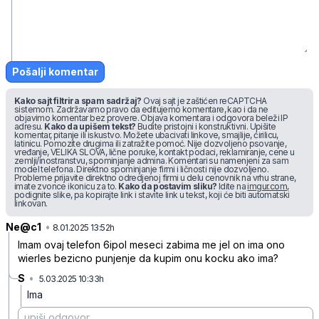
Pošalji komentar
Kako sajt filtrira spam sadržaj?
Ovaj sajt je zaštićen reCAPTCHA
sistemom. Zadržavamo pravo da editujemo komentare, kao i da ne
objavimo komentar bez provere. Objava komentara i odgovora beleži IP
adresu.
Kako da upišem tekst?
Budite pristojni i konstruktivni. Upišite
komentar, pitanje ili iskustvo. Možete ubacivati linkove, smajlije, ćirilicu,
latinicu. Pomozite drugima ili zatražite pomoć. Nije dozvoljeno psovanje,
vređanje, VELIKA SLOVA, lične poruke, kontakt podaci, reklamiranje, cene u
zemlji/inostranstvu, spominjanje admina. Komentari su namenjeni za sam
model telefona. Direktno spominjanje firmi i ličnosti nije dozvoljeno.
Probleme prijavite direktno odredjenoj firmi u delu cenovnik na vrhu strane,
imate zvonce ikonicu za to.
Kako da postavim sliku?
Idite na
imgur.com
,
podignite slike, pa kopirajte link i stavite link u tekst, koji će biti automatski
linkovan.
Ne@c1
•
wjnp1yhkp8kfvjh
8.01.2025 13:52h
Imam ovaj telefon 6ipol meseci zabima me jel on ima ono
wierles bezicno punjenje da kupim onu kocku ako ima?
S
•
5.03.2025 10:33h
gkhfdlt4644mw8q
Ima