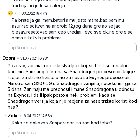
tradicijalno je losa baterija
🙃
•
1.03.2022 18:47h
cnjp86xthtdqxwxtsd69
Pa brate ja ga imam,baterija mu jeste mana,kad sam mu
azurirao softver na android 12,tog dana grejao se jao
blesav,resetovao sam ceo uredjaj,i evo sve ok,ne greje se
nema nikakvih problema
Dzoni
•
dnq3ndhbgvj6p3nbz7s2
31.07.2021 16:28h
Pozdrav, zanimaju me iskustva ljudi koji su bili ili su trenutno
korisnici Samsung telefona sa Snapdragon procesorom koji je
radjen za strano trziste a ne za nase sa Exynos procesorom.
Narcuio sam S20+ 5G u Snapdragon varijanti, i ocekujem ga za
5 dana. Zanimaju me prednosti i mane Snapdragona u odnosu
na Exynos, i da li ipak postoje neki problemi kada se
Snapdragon verzija koja nije radjena za nase trziste koristi kod
nas ?
Zoki
•
8.04.2022 14:56h
t3dlk459f4klv8w7tyv4
Kako se pokazao Snapdragon za sad kod tebe?