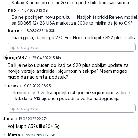
Kakav Xiaomi ,on ne može ni da priđe bilo kom samsungu
neo
•
1.07.2023 13:09h
5869l99qghzhz43
Da ne pocinjem novu poruku. . . Nadjoh fabricki Renew model
sa SD865 12/128 USA market za 300e te mislim da je to OK?
Bane
•
18.08.2023 16:30h
n6bmwlj0j46g8zc
Imam ga ja, dajem ga 270 Eur. Hocu da kupite S22 plus ili ultra
DjordjeV87
•
pkj7n0j17v3zvchtqkhj
26.04.2022 15:14h
Da li je neko upucen do kad ce S20 plus dobijati update za
novije verzije androida i sigurnosnih zakrpa? Nisam mogao
nigde da nadjem taj podatak?
uros
•
9.08.2022 06:25h
4s4s6c3hpbhqgqzbqy2b
Planirano je 3 velika updejta i 4 godine sigurnosne zakrpe...
Tkd. da je A13 ujedno i poslednja velika nadogradnja
Jaca
•
b9fxdhzm4hkzkgvlfqbh
16.02.2022 22:27h
Koji kupiti A52s ili s20+ 5g
Mima
•
22.02.2022 19:09h
zflc4xkwb70fx5kfykdf