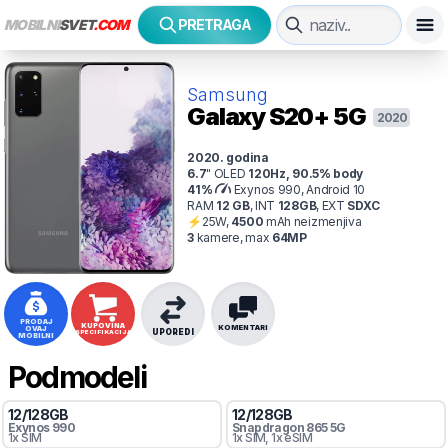
MOBILNI
SVET
.COM
PRETRAGA
Samsung
Galaxy S20+ 5G
2020
2020
. godina
6.7
"
OLED
120
Hz
,
90.5
% body
41
%
Exynos 990, Android 10
RAM
12
GB
,
INT
128
GB
,
EXT
SDXC
⚡
25
W,
4500
mAh
neizmenjiva
3
kamer
e
, max
64
MP
PRODAJ
KUPOVINA
KOMENTARI
OVAJ
UPOREDI
SPECIFIKACIJA
MOBILNI
Podmodeli
12
/
128
GB
12
/
128
GB
Exynos 990
Snapdragon
865 5G
1x SIM
1x SIM
, 1x eSIM