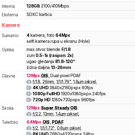
128
GB
2100
/
410
Mbps
Interna
SDXC
kartica
Eksterna
Kamere
4
kamera
,
foto
64
Mpx
Sumarno
selfi kamera rupa u ekranu (Hole)
max otvor blende
F/
1.8
Optika
zum
0.5
-
1
x (raspon:
2
x)
ugao gledanja
81.8
-
120
°
žižna daljina
13
-
26
mm
12
Mpx
OIS
,
Dual-pixel PDAF
Glavna
f/
1.8
,
26
mm
,
1/
1/1.76
"
,
1.8
µm piksel
,
4K UHD
3840x2160pxpx
60fps
1080p FullHD
1920x1080pxpx
240fps
720p HD
1280x720pxpx
960fps
12
Mpx
Super Steady OIS
Široka
f/
2.2
,
13
mm
,
1.4
µm piksel
,
64
Mpx
OIS
,
PDAF
Telefoto
f/
2
,
1/
1/1.72
"
,
0.8
µm piksel
,
8K UHD
7680x4320pxpx
24fps