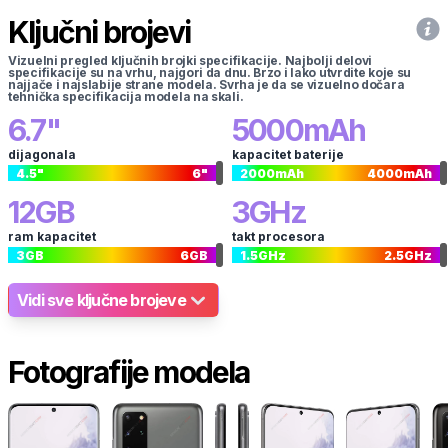
Ključni brojevi
Vizuelni pregled ključnih brojki specifikacije. Najbolji delovi
specifikacije su na vrhu, najgori da dnu. Brzo i lako utvrdite koje su
najjače i najslabije strane modela. Svrha je da se vizuelno dočara
tehnička specifikacija modela na skali.
6.7
"
5000
mAh
dijagonala
kapacitet baterije
4.5
"
6
"
2000
mAh
4000
mAh
12
GB
3
GHz
ram kapacitet
takt procesora
3
GB
6
GB
1.5
GHz
2.5
GHz
Vidi sve ključne brojeve
Fotografije modela