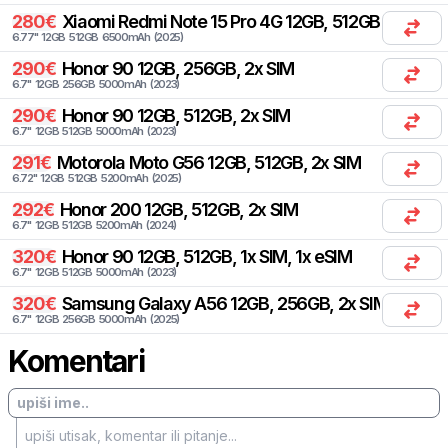
280
€
Xiaomi
Redmi Note 15 Pro 4G 12GB, 512GB, 2x SIM
6.77
"
12
GB
512
GB
6500
mAh
(
2025
)
290
€
Honor
90 12GB, 256GB, 2x SIM
6.7
"
12
GB
256
GB
5000
mAh
(
2023
)
290
€
Honor
90 12GB, 512GB, 2x SIM
6.7
"
12
GB
512
GB
5000
mAh
(
2023
)
291
€
Motorola
Moto G56 12GB, 512GB, 2x SIM
6.72
"
12
GB
512
GB
5200
mAh
(
2025
)
292
€
Honor
200 12GB, 512GB, 2x SIM
6.7
"
12
GB
512
GB
5200
mAh
(
2024
)
320
€
Honor
90 12GB, 512GB, 1x SIM, 1x eSIM
6.7
"
12
GB
512
GB
5000
mAh
(
2023
)
320
€
Samsung
Galaxy A56 12GB, 256GB, 2x SIM, 2x eSI
6.7
"
12
GB
256
GB
5000
mAh
(
2025
)
Komentari