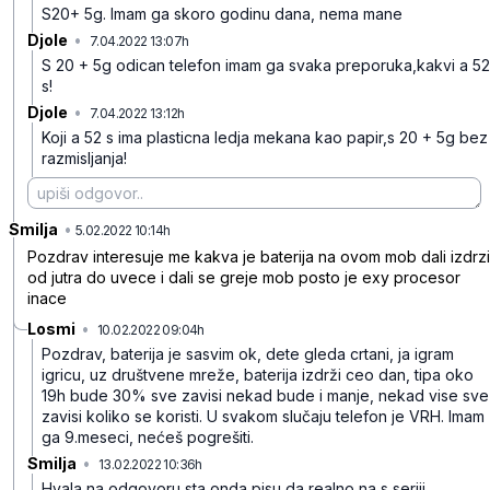
S20+ 5g. Imam ga skoro godinu dana, nema mane
Djole
•
7.04.2022 13:07h
ltcyy5yvq3gbg89f4sq5
S 20 + 5g odican telefon imam ga svaka preporuka,kakvi a 52
s!
Djole
•
7.04.2022 13:12h
kgxmbp2mt80d36b67t5p
Koji a 52 s ima plasticna ledja mekana kao papir,s 20 + 5g bez
razmisljanja!
Smilja
•
ktvgf14m8pm4h8zj3bj9
5.02.2022 10:14h
Pozdrav interesuje me kakva je baterija na ovom mob dali izdrzi
od jutra do uvece i dali se greje mob posto je exy procesor
inace
Losmi
•
10.02.2022 09:04h
84bsm9dcmr8blpy3sgx8
Pozdrav, baterija je sasvim ok, dete gleda crtani, ja igram
igricu, uz društvene mreže, baterija izdrži ceo dan, tipa oko
19h bude 30% sve zavisi nekad bude i manje, nekad vise sve
zavisi koliko se koristi. U svakom slučaju telefon je VRH. Imam
ga 9.meseci, nećeš pogrešiti.
Smilja
•
13.02.2022 10:36h
4fl7t6nj619q1j2bb73d
Hvala na odgovoru sta onda pisu da realno na s seriji