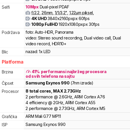
10
Mpx
Dual-pixel PDAF
Selfi
f/
2.2
,
26
mm
,
1/
1/3.2
"
,
1.22
µm piksel
,
4K UHD
3840x2160pxpx
60fps
1080p FullHD
1920x1080pxpx
30fps
foto:
Auto-HDR, Panorama
Podržava
video:
Stereo sound recording, Dual video call, Dual
video record, HDR10+
nazad:
1x LED
Blic
Platforma
41
%
performansi najbržeg procesora
Brzina
od svih telefona na sajtu
Samsung
Exynos 990
(7nm izrada)
Čipset
8
total cores
, MAX
2.73
GHz
Procesor
2
performance
@
2.6
GHz,
ARM
Cortex
A76
4
efficiency
@
2
GHz,
ARM
Cortex
A55
2
performance
@
2.73
GHz,
ARM
Cortex
M5
ARM
Mali
G77 MP11
Grafička
Samsung
Exynos
990
ISP