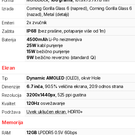
Forma
Corning Gorilla Glass 6 (napred), Corning Gorilla Glass 6
Izrada
(nazad), Metal (detalji)
2x zvučnik
Emiteri
IP68
(bez prašine, potapanje više od 1m)
Zaštita
4500
mAh
Li-Po
neizmenjiva
Baterija
25
W
kabl punjenje
15
W
bežično punjenje
9
W
bežično reverzno
(standard:
Qi
)
Ekran
Dynamic AMOLED
(OLED)
, okvir Hole
Tip
6.7
inča
, 90.5% veličina ekrana
, 20:9 odnos strana
Dimenzije
3200
x
1440
px
,
525
ppi gustina
Rezolucija
120
Hz
osvežavanje
Kvalitet
Uvek uključen ekran
,
HDR10+
Podržava
Memorija
12
GB
LPDDR5
0.5V
6
Gbps
RAM