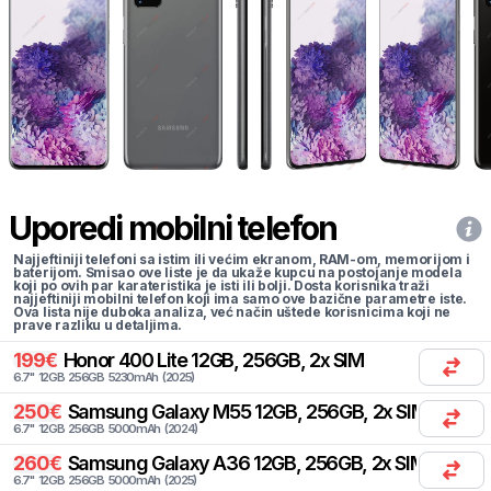
Uporedi mobilni telefon
Najjeftiniji telefoni sa istim ili većim ekranom, RAM-om, memorijom i
baterijom. Smisao ove liste je da ukaže kupcu na postojanje modela
koji po ovih par karateristika je isti ili bolji. Dosta korisnika traži
najjeftiniji mobilni telefon koji ima samo ove bazične parametre iste.
Ova lista nije duboka analiza, već način uštede korisnicima koji ne
prave razliku u detaljima.
199
€
Honor
400 Lite 12GB, 256GB, 2x SIM
6.7
"
12
GB
256
GB
5230
mAh
(
2025
)
250
€
Samsung
Galaxy M55 12GB, 256GB, 2x SIM
6.7
"
12
GB
256
GB
5000
mAh
(
2024
)
260
€
Samsung
Galaxy A36 12GB, 256GB, 2x SIM, 2x eS
6.7
"
12
GB
256
GB
5000
mAh
(
2025
)