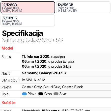
12
/
128
GB
12
/
256
GB
Exynos 990
Exynos 990
1x SIM
, 1x eSIM
1x SIM
, 1x eSIM
12
/
512
GB
Exynos 990
1x SIM
, 1x eSIM
Specifikacija
Samsung
Galaxy S20+ 5G
Model
0fc6a
11. februar 2020.
najavljen
Status
06. mart 2020.
u prodaji Evropa
06. mart 2020.
u prodaji Srbija
Samsung
Galaxy S20+ 5G
Naziv
1x SIM
, 1x eSIM
SIM slotovi
Cosmic Grey, Cloud Blue, Cosmic Black
Paleta
Plava
Crna
Siva
Boje
Kućište
Monoblock
,
188
grama
,
161.9
x
73.7
x
7.8
mm