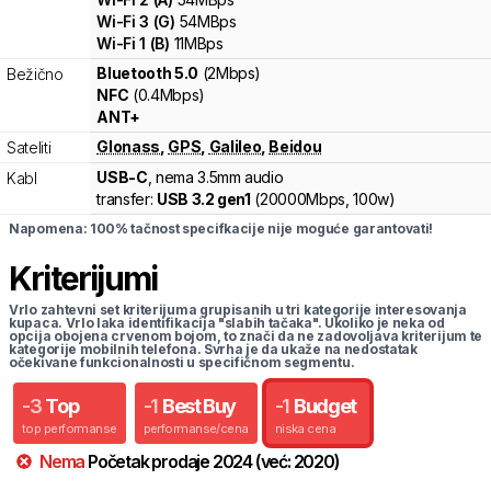
Wi-Fi
3
(
G
)
54
MBps
Wi-Fi
1
(
B
)
11
MBps
Bluetooth 5.0
(2Mbps)
Bežično
NFC
(0.4Mbps)
ANT+
Glonass
,
GPS
,
Galileo
,
Beidou
Sateliti
USB-C
, nema 3.5mm audio
Kabl
transfer:
USB 3.2 gen1
(
20000Mbps,
100w
)
Napomena: 100% tačnost specifkacije nije moguće garantovati!
Kriterijumi
Vrlo zahtevni set kriterijuma grupisanih u tri kategorije interesovanja
kupaca. Vrlo laka identifikacija "slabih tačaka". Ukoliko je neka od
opcija obojena crvenom bojom, to znači da ne zadovoljava kriterijum te
kategorije mobilnih telefona. Svrha je da ukaže na nedostatak
očekivane funkcionalnosti u specifičnom segmentu.
-
3
Top
-
1
Best Buy
-
1
Budget
top performanse
performanse/cena
niska cena
Nema
Početak prodaje
2024
(već:
2020
)