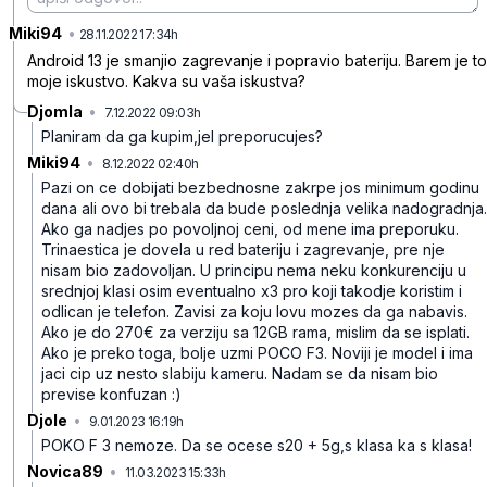
Miki94
•
pc9hvpm7zpytdpcpcl8c
28.11.2022 17:34h
Android 13 je smanjio zagrevanje i popravio bateriju. Barem je to
moje iskustvo. Kakva su vaša iskustva?
Djomla
•
7.12.2022 09:03h
4qc2hplnzvl9kdm212zn
Planiram da ga kupim,jel preporucujes?
Miki94
•
8.12.2022 02:40h
7l54tqk09l6x04264dyr
Pazi on ce dobijati bezbednosne zakrpe jos minimum godinu
dana ali ovo bi trebala da bude poslednja velika nadogradnja.
Ako ga nadjes po povoljnoj ceni, od mene ima preporuku.
Trinaestica je dovela u red bateriju i zagrevanje, pre nje
nisam bio zadovoljan. U principu nema neku konkurenciju u
srednjoj klasi osim eventualno x3 pro koji takodje koristim i
odlican je telefon. Zavisi za koju lovu mozes da ga nabavis.
Ako je do 270€ za verziju sa 12GB rama, mislim da se isplati.
Ako je preko toga, bolje uzmi POCO F3. Noviji je model i ima
jaci cip uz nesto slabiju kameru. Nadam se da nisam bio
previse konfuzan :)
Djole
•
9.01.2023 16:19h
kjfq16vf3v2p29w8pmlj
POKO F 3 nemoze. Da se ocese s20 + 5g,s klasa ka s klasa!
Novica89
•
11.03.2023 15:33h
096534nwts2jj9r