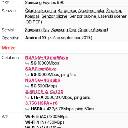
Samsung
Exynos
990
DSP
Čitač otiska prsta
,
Barometar
,
Akcelerometar
,
Žiroskop
,
Senzori
Kompas
,
Senzor blizine
,
Senzor dubine
,
Laserski skener
(3D TOF)
Samsung Pay
,
Samsung Dex
,
Google Assistant
Servisi
Android 10
(izašao
septembar 2019.
)
Operativni
Mreže
NSA 5G+4G mmWave
Celularno
5G
10000
Mbps
SA 5G mmWave
5G
10000
Mbps
, ping 1ms
NSA 5G+4G sub6
5G
5000
Mbps
4.5G LTE-A, Cat 20
LTE-A
2000
/316
Mbps
, ping 5ms
3.75G HSPA+ r8
HSPA+
42.2
/5.76
Mbps
, ping 50ms
Wi-Fi
5
(
AC
)
1300
MBps
WiFi
Wi-Fi
4
(
N
)
450
MBps
Wi-Fi
2
(
A
)
54
MBps