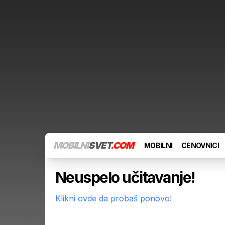
MOBILNI
SVET
.COM
MOBILNI
CENOVNICI
Neuspelo učitavanje!
Klikni ovde da probaš ponovo!