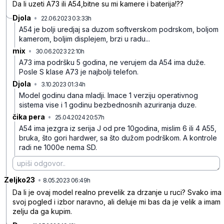
Da li uzeti A73 ili A54,bitne su mi kamere i baterija!??
Djola
•
22.06.2023 03:33h
9fv55ghvx4v502y
A54 je bolji uredjaj sa duzom softverskom podrskom, boljom
kamerom, boljim displejem, brzi u radu...
mix
•
30.06.2023 22:10h
rv9rkyy55s7qmy6
A73 ima podršku 5 godina, ne verujem da A54 ima duže.
Posle S klase A73 je najbolji telefon.
Djola
•
3.10.2023 01:34h
xk5dd4rfgz2j5ly
Model godinu dana mladji. Imace 1 verziju operativnog
sistema vise i 1 godinu bezbednosnih azuriranja duze.
čika pera
•
25.04.2024 20:57h
0myynk8pl8jv2tr
A54 ima jezgra iz serija J od pre 10godina, mislim 6 ili 4 A55,
bruka, što gori hardwer, sa što dužom podrškom. A kontrole
radi ne 1000e nema SD.
Zeljko23
•
75svnj8fdxp9rz4
8.05.2023 06:49h
Da li je ovaj model realno prevelik za drzanje u ruci? Svako ima
svoj pogled i izbor naravno, ali deluje mi bas da je velik a imam
zelju da ga kupim.