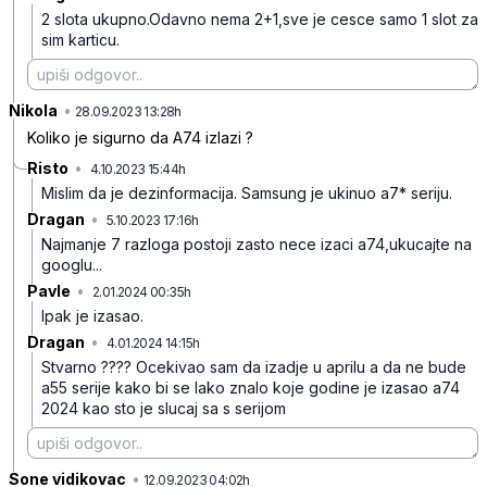
2 slota ukupno.Odavno nema 2+1,sve je cesce samo 1 slot za
sim karticu.
Nikola
•
6ghcjv5gd7wx8mx
28.09.2023 13:28h
Koliko je sigurno da A74 izlazi ?
Risto
•
4.10.2023 15:44h
72shggnvkr3577k
Mislim da je dezinformacija.
Samsung je ukinuo a7* seriju.
Dragan
•
5.10.2023 17:16h
3mtzb9r9jpjdf9q
Najmanje 7 razloga postoji zasto nece izaci a74,ukucajte na
googlu...
Pavle
•
2.01.2024 00:35h
qx6hms993l773cc
Ipak je izasao.
Dragan
•
4.01.2024 14:15h
wvkny43vwwmfc4k
Stvarno ???? Ocekivao sam da izadje u aprilu a da ne bude
a55 serije kako bi se lako znalo koje godine je izasao a74
2024 kao sto je slucaj sa s serijom
Sone vidikovac
•
ffbb15v6m09b70g
12.09.2023 04:02h