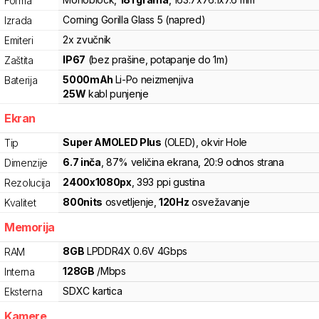
Forma
Corning Gorilla Glass 5 (napred)
Izrada
2x zvučnik
Emiteri
IP67
(bez prašine, potapanje do 1m)
Zaštita
5000
mAh
Li-Po
neizmenjiva
Baterija
25
W
kabl punjenje
Ekran
Super AMOLED Plus
(OLED)
, okvir Hole
Tip
6.7
inča
, 87% veličina ekrana
, 20:9 odnos strana
Dimenzije
2400
x
1080
px
,
393
ppi gustina
Rezolucija
800
nits
osvetljenje
,
120
Hz
osvežavanje
Kvalitet
Memorija
8
GB
LPDDR4X
0.6V
4
Gbps
RAM
128
GB
/
Mbps
Interna
SDXC
kartica
Eksterna
Kamere