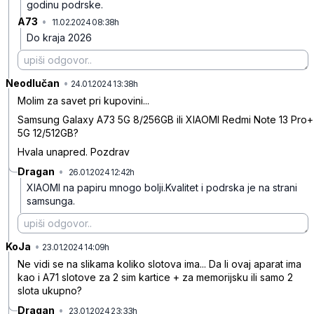
godinu podrske.
A73
•
11.02.2024 08:38h
3hxwl8jp8gs1sys
Do kraja 2026
Neodlučan
•
4hvf90b86sdfc0z
24.01.2024 13:38h
Molim za savet pri kupovini...
Samsung Galaxy A73 5G 8/256GB ili XIAOMI Redmi Note 13 Pro+
5G 12/512GB?
Hvala unapred. Pozdrav
Dragan
•
26.01.2024 12:42h
nb6nxyry1h9q6hf
XIAOMI na papiru mnogo bolji.Kvalitet i podrska je na strani
samsunga.
KoJa
•
650l0sxltc4v4pc
23.01.2024 14:09h
Ne vidi se na slikama koliko slotova ima... Da li ovaj aparat ima
kao i A71 slotove za 2 sim kartice + za memorijsku ili samo 2
slota ukupno?
Dragan
•
23.01.2024 23:33h
tt6yxhspk0v7wzh