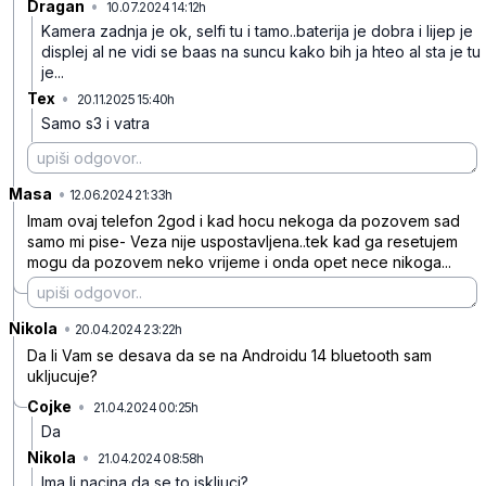
Dragan
•
10.07.2024 14:12h
mw83tz7t86j6qpn
Kamera zadnja je ok, selfi tu i tamo..baterija je dobra i lijep je
displej al ne vidi se baas na suncu kako bih ja hteo al sta je tu
je...
Tex
•
20.11.2025 15:40h
gblz4v6clr9933h
Samo s3 i vatra
Masa
•
3ngnjn050g4r5lj
12.06.2024 21:33h
Imam ovaj telefon 2god i kad hocu nekoga da pozovem sad
samo mi pise- Veza nije uspostavljena..tek kad ga resetujem
mogu da pozovem neko vrijeme i onda opet nece nikoga...
Nikola
•
tyv20fxkl314vfn
20.04.2024 23:22h
Da li Vam se desava da se na Androidu 14 bluetooth sam
ukljucuje?
Cojke
•
21.04.2024 00:25h
5dmqkj738533xs9
Da
Nikola
•
21.04.2024 08:58h
vpjvy95pjf69vg8
Ima li nacina da se to iskljuci?