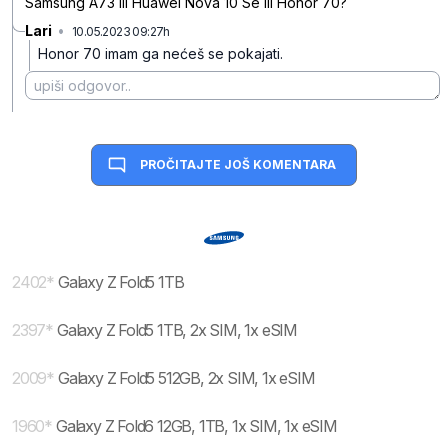
Samsung A73 ili Huawei Nova 10 Se ili Honor 70?
Lari
•
10.05.2023 09:27h
bfzr9kddvpfr2ng
Honor 70 imam ga nećeš se pokajati.
PROČITAJTE JOŠ KOMENTARA
2402
*
Galaxy Z Fold5 1TB
2397
*
Galaxy Z Fold5 1TB, 2x SIM, 1x eSIM
2009
*
Galaxy Z Fold5 512GB, 2x SIM, 1x eSIM
1960
*
Galaxy Z Fold6 12GB, 1TB, 1x SIM, 1x eSIM