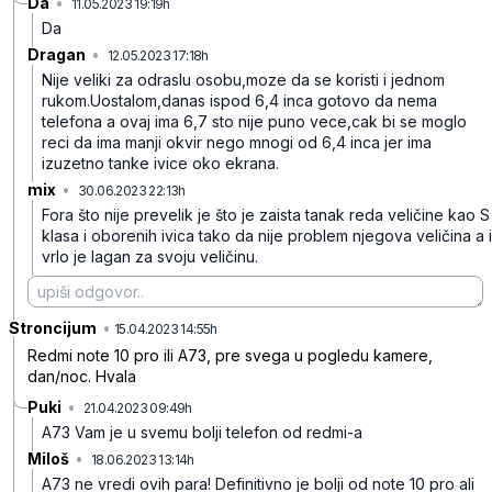
Da
•
11.05.2023 19:19h
l1dtd0jvphvg3qz
Da
Dragan
•
12.05.2023 17:18h
fp67ytmwjtl7jp0
Nije veliki za odraslu osobu,moze da se koristi i jednom
rukom.Uostalom,danas ispod 6,4 inca gotovo da nema
telefona a ovaj ima 6,7 sto nije puno vece,cak bi se moglo
reci da ima manji okvir nego mnogi od 6,4 inca jer ima
izuzetno tanke ivice oko ekrana.
mix
•
30.06.2023 22:13h
1m7q69cbjnn4wq4
Fora što nije prevelik je što je zaista tanak reda veličine kao S
klasa i oborenih ivica tako da nije problem njegova veličina a i
vrlo je lagan za svoju veličinu.
Stroncijum
•
s8b7fbklgt4gf18
15.04.2023 14:55h
Redmi note 10 pro ili A73, pre svega u pogledu kamere,
dan/noc. Hvala
Puki
•
21.04.2023 09:49h
qsxp108fxg7jdlx
A73 Vam je u svemu bolji telefon od redmi-a
Miloš
•
18.06.2023 13:14h
xmdm365085y8ydg
A73 ne vredi ovih para! Definitivno je bolji od note 10 pro ali