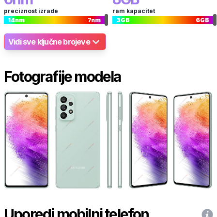
preciznost izrade
ram kapacitet
14
nm
7
nm
3
GB
6
GB
Vidi sve ključne brojeve
Fotografije modela
Uporedi mobilni telefon