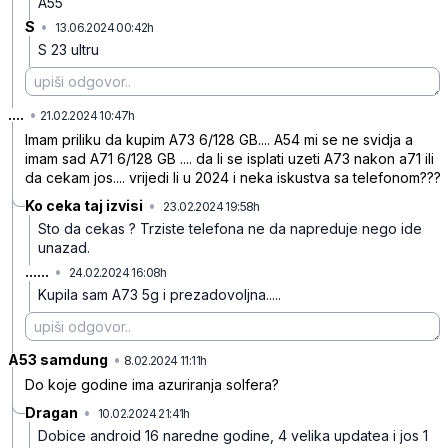
A55
S
•
13.06.2024 00:42h
g2fntkfd3q764lw
S 23 ultru
....
•
h1q6yph1vwk4q1w
21.02.2024 10:47h
Imam priliku da kupim A73 6/128 GB.... A54 mi se ne svidja a
imam sad A71 6/128 GB .... da li se isplati uzeti A73 nakon a71 ili
da cekam jos.... vrijedi li u 2024 i neka iskustva sa telefonom???
Ko ceka taj izvisi
•
23.02.2024 19:58h
hsybqq8gsynz75v
Sto da cekas ? Trziste telefona ne da napreduje nego ide
unazad.
......
•
24.02.2024 16:08h
psf5l29szxcmcp4
Kupila sam A73 5g i prezadovoljna.....
A53 samdung
•
mmw4w21lnj5b1qp
8.02.2024 11:11h
Do koje godine ima azuriranja solfera?
Dragan
•
10.02.2024 21:41h
03fxx8gm6rq0g11
Dobice android 16 naredne godine, 4 velika updatea i jos 1