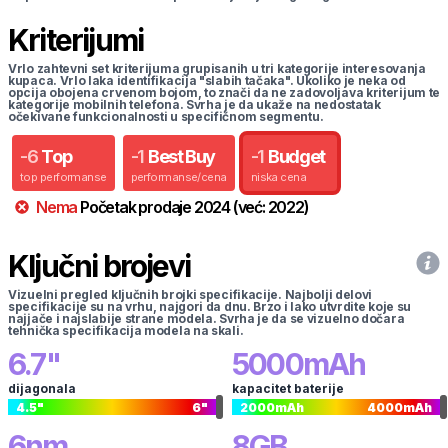
Kriterijumi
Vrlo zahtevni set kriterijuma grupisanih u tri kategorije interesovanja
kupaca. Vrlo laka identifikacija "slabih tačaka". Ukoliko je neka od
opcija obojena crvenom bojom, to znači da ne zadovoljava kriterijum te
kategorije mobilnih telefona. Svrha je da ukaže na nedostatak
očekivane funkcionalnosti u specifičnom segmentu.
-
6
Top
-
1
Best Buy
-
1
Budget
top performanse
performanse/cena
niska cena
Nema
Početak prodaje
2024
(već:
2022
)
Ključni brojevi
Vizuelni pregled ključnih brojki specifikacije. Najbolji delovi
specifikacije su na vrhu, najgori da dnu. Brzo i lako utvrdite koje su
najjače i najslabije strane modela. Svrha je da se vizuelno dočara
tehnička specifikacija modela na skali.
6.7
"
5000
mAh
dijagonala
kapacitet baterije
4.5
"
6
"
2000
mAh
4000
mAh
6
nm
8
GB