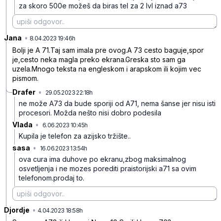
za skoro 500e možeš da biras tel za 2 lvl iznad a73
Jana
•
zsxh2ks1pxb8x65
8.04.2023 19:46h
Bolji je A 71.Taj sam imala pre ovog.A 73 cesto baguje,spor
je,cesto neka magla preko ekrana.Greska sto sam ga
uzela.Mnogo teksta na engleskom i arapskom ili kojim vec
pismom.
Drafer
•
29.05.2023 22:18h
1kxwwgrs13pt5c9
ne može A73 da bude sporiji od A71, nema šanse jer nisu isti
procesori. Možda nešto nisi dobro podesila
Vlada
•
6.06.2023 10:45h
5ky2jltxcks9dc6
Kupila je telefon za azijsko tržište..
sasa
•
16.06.2023 13:54h
mmrphr5z9hxt2jc
ova cura ima duhove po ekranu,zbog maksimalnog
osvetljenja i ne mozes porediti praistorijski a71 sa ovim
telefonom.prodaj to.
Djordje
•
qp347k57hxmrwyj
4.04.2023 18:58h