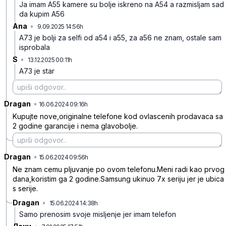
Ja imam A55 kamere su bolje iskreno na A54 a razmisljam sad
da kupim A56
Ana
•
9.09.2025 14:56h
qqqtcfp1tx1v2tg
A73 je bolji za selfi od a54 i a55, za a56 ne znam, ostale sam
isprobala
S
•
13.12.2025 00:11h
hlrkzs9gvwywnrw
A73 je star
Dragan
•
hl0s9rb0mjnw0hk
16.06.2024 09:16h
Kupujte nove,originalne telefone kod ovlascenih prodavaca sa
2 godine garancije i nema glavobolje.
Dragan
•
rwlxsnywpt17f93
15.06.2024 09:56h
Ne znam cemu pljuvanje po ovom telefonu.Meni radi kao prvog
dana,koristim ga 2 godine.Samsung ukinuo 7x seriju jer je ubica
s serije.
Dragan
•
15.06.2024 14:38h
ys97nv9wlc0tv95
Samo prenosim svoje misljenje jer imam telefon