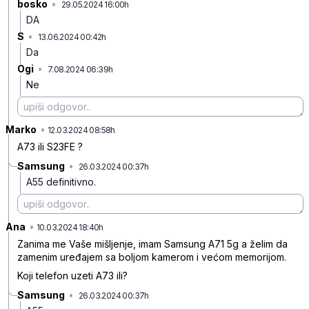
bosko
•
29.05.2024 16:00h
5p3yjnlgx6c1mv1
DA
S
•
13.06.2024 00:42h
by9ytfjyjlx4f96
Da
Ogi
•
7.08.2024 06:39h
x5xwdzhnfrq9bgq
Ne
Marko
•
z2vb1hcvp8c5qm1
12.03.2024 08:58h
A73 ili S23FE ?
Samsung
•
26.03.2024 00:37h
crt38zx34nkg2qp
A55 definitivno.
Ana
•
4zvvq9fpykw5jp8
10.03.2024 18:40h
Zanima me Vaše mišljenje, imam Samsung A71 5g a želim da
zamenim uređajem sa boljom kamerom i većom memorijom.
Koji telefon uzeti A73 ili?
Samsung
•
26.03.2024 00:37h
9cjr3fh6dbwbr0l