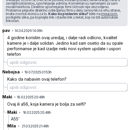
zemlji/inostranstvu, spominjanje admina. Komentari su namenjeni za sam
model telefona. Direktno spominjanje firmi i ličnosti nije dozvoljeno.
Probleme prijavite direktno odredjenoj firmi u delu cenovnik na vrhu strane,
imate zvonce ikonicu za to.
Kako da postavim sliku?
Idite na
imgur.com
,
podignite slike, pa kopirajte link i stavite link u tekst, koji će biti automatski
linkovan.
pav
•
7lfzzl04nfbnscj
14.04.2026 14:06h
4 godine koristim ovaj uredjaj, i dalje radi odlicno, kvalitet
kamere je i dalje solidan. Jedino kad sam osetio da su opale
performanse je kad izadje neki novi system update i uspori
telefon
Nebojsa
•
3nqqrc0ktvt9tnr
19.07.2025 01:53h
Kako da nabavim ovaj telefon?
Maki
•
42j46bzhwn2rkjt
16.02.2025 20:48h
Ovaj ili a56, koja kamera je bolja za selfi?
Maki
•
16.02.2025 20:48h
ncrxkqbkp575zlp
A55'
Mila
•
21.03.2025 21:48h
0zxdqkf76cvw21s