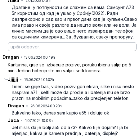
Лаки
•
7.01.2025 17:51h
xhkp7d8cf6lb5n1
Драгане, у потпуности се слажем са вама. Самсунг А73
5г користим од кад је ушао у Србију(2022). Ради
безпрекорно и сад као и првог дана кад је купљен.Свако
има право и своје разлоге да нешто воли или не воли.
Ја
лично мислим да је ово више него изванредан телефон,
са одличним камерама...
За ,буквално, сваку препоруку.
Dragan
•
6gbj3zslj33vjjk
13.06.2024 00:49h
Kanturina, grije se, izbacuje pozive, poruku ibicnu salje po 5
min..Jedino baterija sto mu valja i selfi kamera....
Jjjjjjj
•
16.06.2024 01:02h
5ltwphkxwgnp36j
I meni se grije bas, video poziv gori ekran, slike i nisu nesto
naspram a71 , selfi moze da prodje a i baterija mu se brzo
prazni na mobilnim podacima...tako da precjenjen telefon
Dragan
•
26.06.2024 00:28h
crtml8v469wkxyk
Bukvalno tako, danas sam kupio a55 i deluje ok
Joca
•
1.07.2024 10:03h
6tjnh5hf2yg972w
Jel mislis da je bolji a55 od a73? Kakvo ti je dojam? I ja bi
mjenjao, kakva je kamera prednja , baterija, displej?