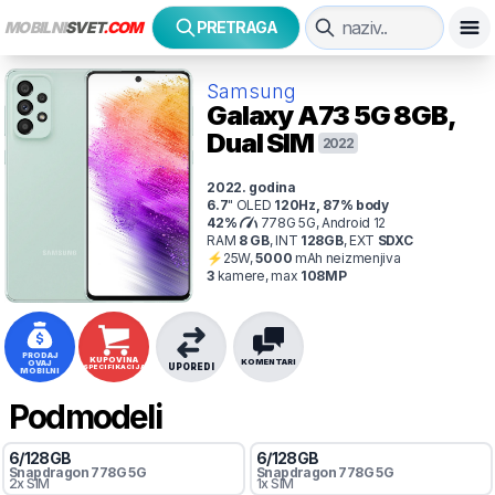
MOBILNI
SVET
.COM
PRETRAGA
Samsung
Galaxy A73 5G
8GB,
Dual SIM
2022
2022
. godina
6.7
"
OLED
120
Hz
,
87
% body
42
%
778G 5G, Android 12
RAM
8
GB
,
INT
128
GB
,
EXT
SDXC
⚡
25
W,
5000
mAh
neizmenjiva
3
kamer
e
, max
108
MP
PRODAJ
KUPOVINA
KOMENTARI
OVAJ
UPOREDI
SPECIFIKACIJA
MOBILNI
Podmodeli
6
/
128
GB
6
/
128
GB
Snapdragon
778G 5G
Snapdragon
778G 5G
2x SIM
1x SIM