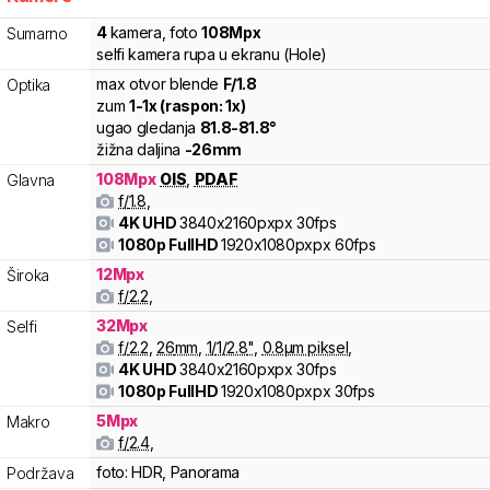
4
kamera
,
foto
108
Mpx
Sumarno
selfi kamera rupa u ekranu (Hole)
max otvor blende
F/
1.8
Optika
zum
1
-
1
x (raspon:
1
x)
ugao gledanja
81.8
-
81.8
°
žižna daljina
-
26
mm
108
Mpx
OIS
,
PDAF
Glavna
f/
1.8
,
4K UHD
3840x2160pxpx
30fps
1080p FullHD
1920x1080pxpx
60fps
12
Mpx
Široka
f/
2.2
,
32
Mpx
Selfi
f/
2.2
,
26
mm
,
1/
1/2.8
"
,
0.8
µm piksel
,
4K UHD
3840x2160pxpx
30fps
1080p FullHD
1920x1080pxpx
30fps
5
Mpx
Makro
f/
2.4
,
foto:
HDR, Panorama
Podržava