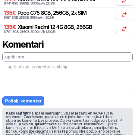
6.74
"
8
GB
256
GB
5000
mAh
(
2023
)
135
€
Poco
C75 8GB, 256GB, 2x SIM
6.88
"
8
GB
256
GB
5160
mAh
(
2024
)
135
€
Xiaomi
Redmi 12 4G 8GB, 256GB
6.79
"
8
GB
256
GB
5000
mAh
(
2023
)
Komentari
Pošalji komentar
Kako sajt filtrira spam sadržaj?
Ovaj sajt je zaštićen reCAPTCHA
sistemom. Zadržavamo pravo da editujemo komentare, kao i da ne
objavimo komentar bez provere. Objava komentara i odgovora beleži IP
adresu.
Kako da upišem tekst?
Budite pristojni i konstruktivni. Upišite
komentar, pitanje ili iskustvo. Možete ubacivati linkove, smajlije, ćirilicu,
latinicu. Pomozite drugima ili zatražite pomoć. Nije dozvoljeno psovanje,
vređanje, VELIKA SLOVA, lične poruke, kontakt podaci, reklamiranje, cene u