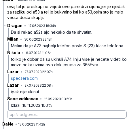
ovaj tel je preskup.ne vrijedi ove pare.drzi cijenu,jer je rijedak
za razliku od a53.a tel je bukvalno isti ko a53,osim sto je mslo
veci.a dosta skuplji.
Dragan
•
17.06.2023 16:34h
pzlt1dr4gpmm2dr
Da si rekao a52s ajd nekako da te shvatim.
Milan
•
30.06.2023 22:18h
61ddxmd4rcjyt7m
Mislim da je A73 najbolji telefon posle S (23) klase telefona
Nikola
•
6.07.2023 11:06h
8dmh1chmsq6msc1
toliko je dobar da su ukinuli A74 liniju vise je necete videti ko
moze neka uzima ovo dok jos ima za 365Evra.
Lazar
•
27.07.2023 22:07h
yd48p59p81g4rz5
specsera.com
Lazar
•
27.07.2023 22:08h
zjgz485zrkb7nnm
ipak nije ukinut
Sone vidikovac
•
12.09.2023 03:59h
824rc5w6kcjtr15
Izlazi ,16.11.2023 100%
BaNe
•
4kcbct42mcjr99n
13.06.2023 11:42h