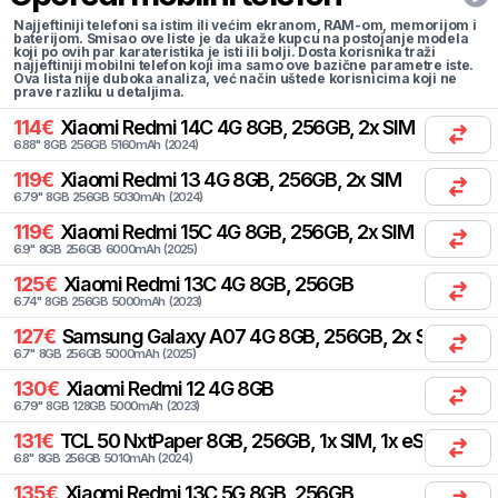
Najjeftiniji telefoni sa istim ili većim ekranom, RAM-om, memorijom i
baterijom. Smisao ove liste je da ukaže kupcu na postojanje modela
koji po ovih par karateristika je isti ili bolji. Dosta korisnika traži
najjeftiniji mobilni telefon koji ima samo ove bazične parametre iste.
Ova lista nije duboka analiza, već način uštede korisnicima koji ne
prave razliku u detaljima.
114
€
Xiaomi
Redmi 14C 4G 8GB, 256GB, 2x SIM
6.88
"
8
GB
256
GB
5160
mAh
(
2024
)
119
€
Xiaomi
Redmi 13 4G 8GB, 256GB, 2x SIM
6.79
"
8
GB
256
GB
5030
mAh
(
2024
)
119
€
Xiaomi
Redmi 15C 4G 8GB, 256GB, 2x SIM
6.9
"
8
GB
256
GB
6000
mAh
(
2025
)
125
€
Xiaomi
Redmi 13C 4G 8GB, 256GB
6.74
"
8
GB
256
GB
5000
mAh
(
2023
)
127
€
Samsung
Galaxy A07 4G 8GB, 256GB, 2x SIM
6.7
"
8
GB
256
GB
5000
mAh
(
2025
)
130
€
Xiaomi
Redmi 12 4G 8GB
6.79
"
8
GB
128
GB
5000
mAh
(
2023
)
131
€
TCL
50 NxtPaper 8GB, 256GB, 1x SIM, 1x eSIM
6.8
"
8
GB
256
GB
5010
mAh
(
2024
)
135
€
Xiaomi
Redmi 13C 5G 8GB, 256GB