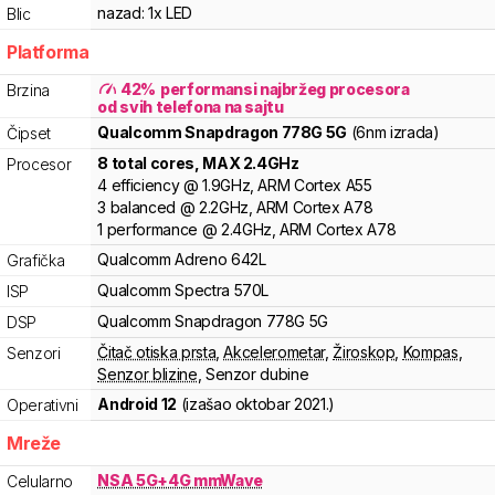
nazad:
1x LED
Blic
Platforma
42
%
performansi najbržeg procesora
Brzina
od svih telefona na sajtu
Qualcomm
Snapdragon
778G 5G
(6nm izrada)
Čipset
8
total cores
, MAX
2.4
GHz
Procesor
4
efficiency
@
1.9
GHz,
ARM
Cortex
A55
3
balanced
@
2.2
GHz,
ARM
Cortex
A78
1
performance
@
2.4
GHz,
ARM
Cortex
A78
Qualcomm
Adreno
642L
Grafička
Qualcomm
Spectra
570L
ISP
Qualcomm
Snapdragon
778G 5G
DSP
Čitač otiska prsta
,
Akcelerometar
,
Žiroskop
,
Kompas
,
Senzori
Senzor blizine
,
Senzor dubine
Android 12
(izašao
oktobar 2021.
)
Operativni
Mreže
NSA 5G+4G mmWave
Celularno