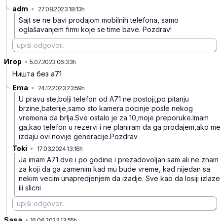
adm
•
27.08.2023 18:13h
mvhg8fcv3n36tmm
Sajt se ne bavi prodajom mobilnih telefona, samo
oglašavanjem firmi koje se time bave. Pozdrav!
Игор
•
x621fgnmhlpbbrq
5.07.2023 06:33h
Ништа без а71
Ema
•
24.12.2023 23:59h
v260cr12lkglnhp
U pravu ste,bolji telefon od A71 ne postoji,po pitanju
brzine,baterije,samo sto kamera pocinje posle nekog
vremena da brlja.Sve ostalo je za 10,moje preporuke.Imam
ga,kao telefon u rezervi i ne planiram da ga prodajem,ako me
izdaju ovi novije generacije.Pozdrav
Toki
•
17.03.2024 13:16h
f4gynn09qm001yc
Ja imam A71 dve i po godine i prezadovoljan sam ali ne znam
za koji da ga zamenim kad mu bude vreme, kad nijedan sa
nekim vecim unapredjenjem da izadje. Sve kao da losiji izlaze
ili slicni
Sasa
•
f8v0yc3qddpm6mh
16.06.2023 13:55h