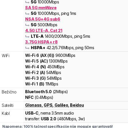
5G
10000
Mbps
SA 5G mmWave
5G
10000
Mbps
, ping 1ms
NSA 5G+4G sub6
5G
5000
Mbps
4.5G LTE-A, Cat 21
LTE-A
1400
/200
Mbps
, ping 5ms
3.75G HSPA+ r8
HSPA+
42.2
/5.76
Mbps
, ping 50ms
Wi-Fi
6
(
AX (6)
)
9600
MBps
WiFi
Wi-Fi
5
(
AC
)
1300
MBps
Wi-Fi
4
(
N
)
450
MBps
Wi-Fi
2
(
A
)
54
MBps
Wi-Fi
3
(
G
)
54
MBps
Wi-Fi
1
(
B
)
11
MBps
Bluetooth 5.0
(2Mbps)
Bežično
NFC
(0.4Mbps)
Glonass
,
GPS
,
Galileo
,
Beidou
Sateliti
USB-C
, nema 3.5mm audio
Kabl
transfer:
USB 2.0
(
480Mbps,
3w
)
Napomena: 100% tačnost specifkacije nije moguće garantovati!