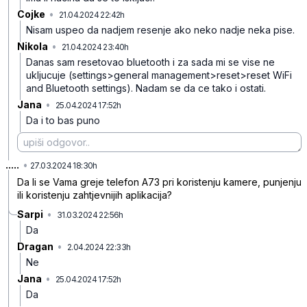
Cojke
•
21.04.2024 22:42h
g5x3ygy3dbj07vx
Nisam uspeo da nadjem resenje ako neko nadje neka pise.
Nikola
•
21.04.2024 23:40h
jhmp9159mzljd4b
Danas sam resetovao bluetooth i za sada mi se vise ne
ukljucuje (settings>general management>reset>reset WiFi
and Bluetooth settings). Nadam se da ce tako i ostati.
Jana
•
25.04.2024 17:52h
28z86h13td8cx6l
Da i to bas puno
.....
•
f068qsqqn8dbs69
27.03.2024 18:30h
Da li se Vama greje telefon A73 pri koristenju kamere, punjenju
ili koristenju zahtjevnijih aplikacija?
Sarpi
•
31.03.2024 22:56h
q2z0qfc6jkmkbjb
Da
Dragan
•
2.04.2024 22:33h
fqfqd9qzh5mp2rv
Ne
Jana
•
25.04.2024 17:52h
n17nhfkfq1t3hy8
Da