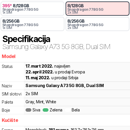
395
*
8
/
128
GB
8
/
128
GB
Snapdragon
778G 5G
Snapdragon
778G 5G
1x SIM
2x SIM
8
/
256
GB
8
/
256
GB
Snapdragon
778G 5G
Snapdragon
778G 5G
1x SIM
2x SIM
Specifikacija
Samsung
Galaxy A73 5G 8GB, Dual SIM
Model
yfh2m
17. mart 2022.
najavljen
Status
22. april 2022.
u prodaji Evropa
11. maj 2022.
u prodaji Srbija
Samsung
Galaxy A73 5G 8GB, Dual SIM
Naziv
2x SIM
SIM slotovi
Gray, Mint, White
Paleta
Siva
Zelena
Bela
Boje
Kućište
Monoblock
,
181
grama
,
163.7
x
76.1
x
7.6
mm