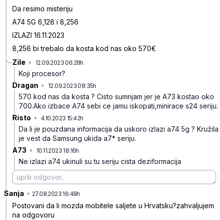
Da resimo misteriju
A74 5G 6,128 i 8,256
IZLAZI 16.11.2023
8,256 bi trebalo da kosta kod nas oko 570€
Zile
•
12.09.2023 06:28h
ck38bjv8schzf9j
Koji procesor?
Dragan
•
12.09.2023 08:35h
d7b88bh1rr2ldpj
570 kod nas da kosta ? Cisto sumnjam jer je A73 kostao oko
700.Ako izbace A74 sebi ce jamu iskopati,minirace s24 seriju.
Risto
•
4.10.2023 15:42h
1tym84jq39tbd29
Da li je pouzdana informacija da uskoro izlazi a74 5g ?
Kružila
je vest da Samsung ukida a7* seriju.
A73
•
10.11.2023 18:16h
t4kgmf2fx1cy18n
Ne izlazi a74 ukinuli su tu seriju cista deziformacija
Sanja
•
m80p0md051t5spm
27.08.2023 16:48h
Postovani da li mozda mobitele saljete u Hrvatsku?zahvaljujem
na odgovoru