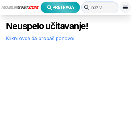
MOBILNI
SVET
.COM
PRETRAGA
Neuspelo učitavanje!
Klikni ovde da probaš ponovo!