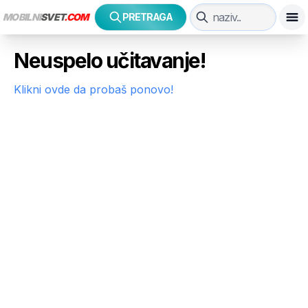
MOBILNI
SVET
.COM
PRETRAGA
Neuspelo učitavanje!
Klikni ovde da probaš ponovo!